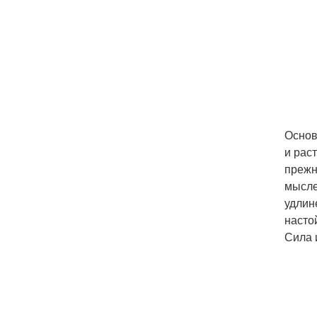
Основ
и рас
прежн
мысле
удлин
насто
Сила 