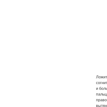
Ложит
согни
и бол
пальц
право
вытян