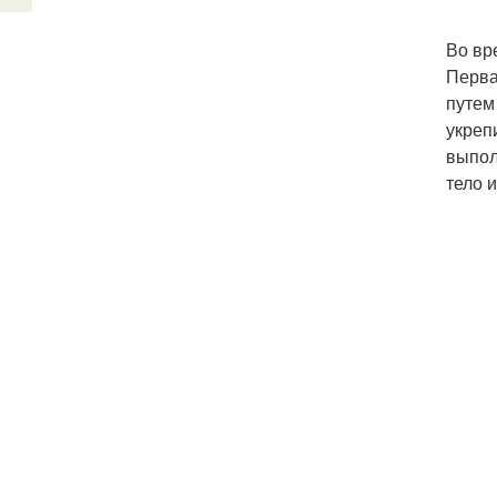
Во вр
Перва
путем
укреп
выпол
тело и