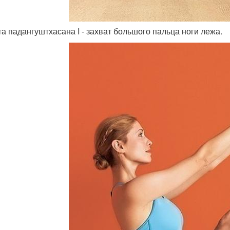
пта падангуштхасана I - захват большого пальца ноги лежа.