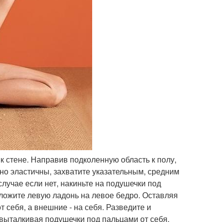
 стене. Направив подколенную область к полу,
чно эластичны, захватите указательным, средним
лучае если нет, накиньте на подушечки под
оложите левую ладонь на левое бедро. Оставляя
 себя, а внешние - на себя. Разведите и
 выталкивая подушечки под пальцами от себя.