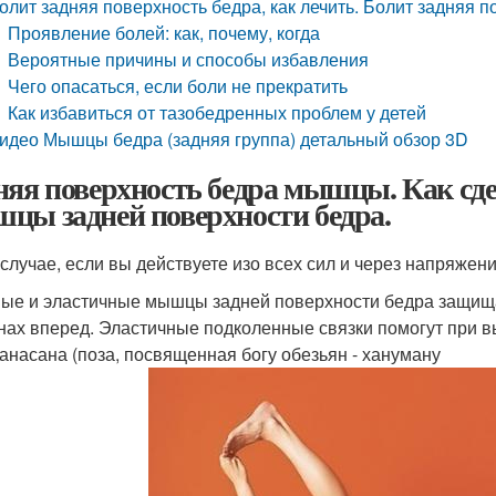
олит задняя поверхность бедра, как лечить. Болит задняя 
Проявление болей: как, почему, когда
Вероятные причины и способы избавления
Чего опасаться, если боли не прекратить
Как избавиться от тазобедренных проблем у детей
идео Мышцы бедра (задняя группа) детальный обзор 3D
няя поверхность бедра мышцы. Как сд
цы задней поверхности бедра.
 случае, если вы действуете изо всех сил и через напряжен
ые и эластичные мышцы задней поверхности бедра защища
нах вперед. Эластичные подколенные связки помогут при в
анасана (поза, посвященная богу обезьян - хануману