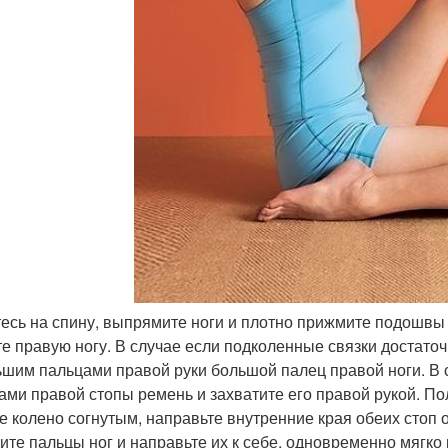
есь на спину, выпрямите ноги и плотно прижмите подошвы к
те правую ногу. В случае если подколенные связки достато
ьшим пальцами правой руки большой палец правой ноги. В с
ами правой стопы ремень и захватите его правой рукой. П
е колено согнутым, направьте внутренние края обеих стоп от
ите пальцы ног и направьте их к себе, одновременно мягко