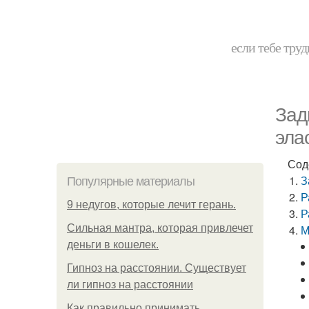
если тебе труд
Зад
эла
Сод
З
Популярные материалы
Р
9 недугов, которые лечит герань.
Р
Сильная мантра, которая привлечет
М
деньги в кошелек.
Гипноз на расстоянии. Существует
ли гипноз на расстоянии
Как правильно принимать