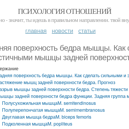
ПСИХОЛОГИЯ ОТНОШЕНИЙ
но - значит, ты идешь в правильном направлении. твой вн
главная
новости
статьи
няя поверхность бедра мышцы. Как 
стичными мышцы задней поверхност
ержание
адняя поверхность бедра мышцы. Как сделать сильными и
астяжение мышц задней поверхности бедра. Прогноз
азрыв мышцы задней поверхности бедра. Степень тяжести
ышцы задней поверхности бедра функции. Задняя группа
Полусухожильная мышцаМ. semitendinosus
Полуперепончатая мышцаМ. semimembranosus
Двуглавая мышца бедраМ. biceps femoris
Подколенная мышцаМ. popliteus