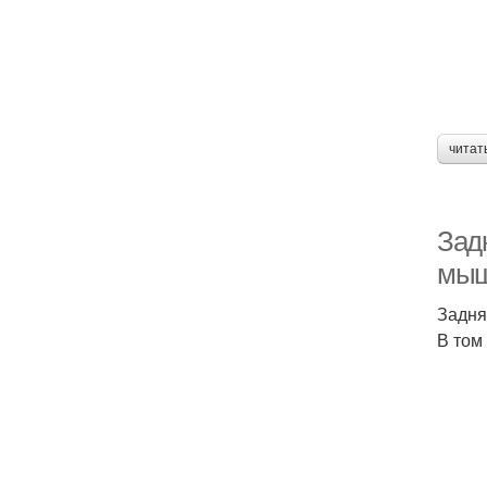
читат
Зад
мыш
Задня
В том