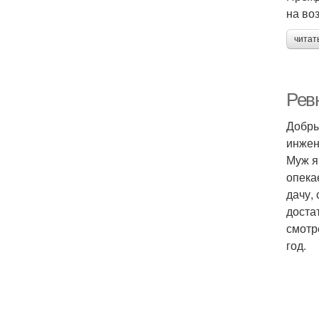
на во
читат
Рев
Добры
инжен
Муж я
опека
дачу,
доста
смотр
год.