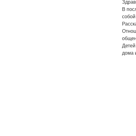
Здрав
В пос
собой
Расск
Отнош
общен
Детей
дома 