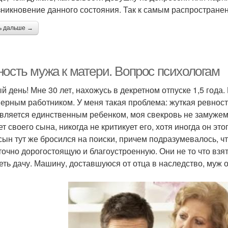
зникновение данного состояния. Так к самым распростран
ь дальше →
ность мужа к матери. Вопрос психологам
й день! Мне 30 лет, нахожусь в декретном отпуске 1,5 года
ерным работником. У меня такая проблема: жуткая ревност
вляется единственным ребенком, моя свекровь не замужем,
ет своего сына, никогда не критикует его, хотя иногда он эт
 сын тут же бросился на поиски, причем подразумевалось, что
точно дорогостоящую и благоустроенную. Они не то что взять
еть дачу. Машину, доставшуюся от отца в наследство, муж о