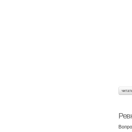
читат
Рев
Вопро