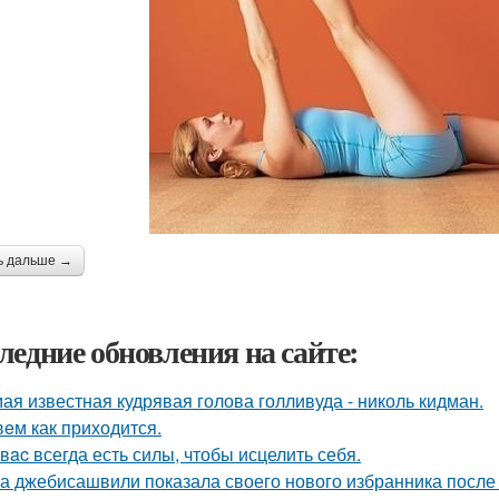
ь дальше →
ледние обновления на сайте:
ая известная кудрявая голова голливуда - николь кидман.
eм как приходится.
у вac всегда есть силы, чтобы исцелить себя.
а джебисашвили показала своего нового избранника после