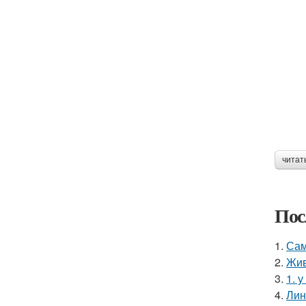
читат
Пос
1.
Сам
2.
Жив
3.
1. 
4.
Лин