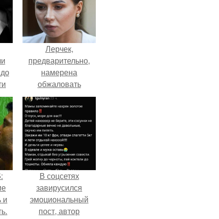
Лерчек,
ли
предварительно,
 до
намерена
ти
обжаловать
.
приговор.
:
В соцсетях
ие
завирусился
 и
эмоциональный
ь.
пост, автор