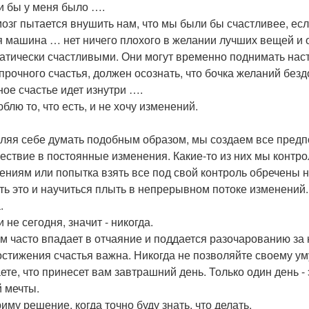
ли бы у меня было ….
озг пытается внушить нам, что мы были бы счастливее, если
я машина … нет ничего плохого в желании лучших вещей и об
атически счастливыми. Они могут временно поднимать настр
 прочного счастья, должен осознать, что бочка желаний безд
ное счастье идет изнутри ….
юблю то, что есть, и не хочу изменений.
ляя себе думать подобным образом, мы создаем все предпо
ествие в постоянные изменения. Какие-то из них мы контрол
ениям или попытка взять все под свой контроль обречены
ть это и научиться плыть в непрерывном потоке изменений.
.
и не сегодня, значит - никогда.
м часто впадает в отчаяние и поддается разочарованию за 
остижения счастья важна. Никогда не позволяйте своему ум
аете, что принесет вам завтрашний день. Только один день -
 мечты.
риму решение, когда точно буду знать, что делать.