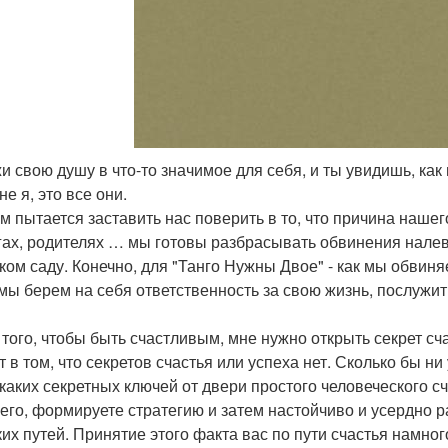
жи свою душу в что-то значимое для себя, и ты увидишь, как
 не я, это все они.
м пытается заставить нас поверить в то, что причина нашего
гах, родителях … мы готовы разбрасывать обвинения налев
ском саду. Конечно, для "Танго Нужны Двое" - как мы обвиня
 мы берем на себя ответственность за свою жизнь, послужи
я того, чтобы быть счастливым, мне нужно открыть секрет сч
т в том, что секретов счастья или успеха нет. Сколько бы н
икаких секретных ключей от двери простого человеческого сч
его, формируете стратегию и затем настойчиво и усердно р
ких путей. Принятие этого факта вас по пути счастья намно