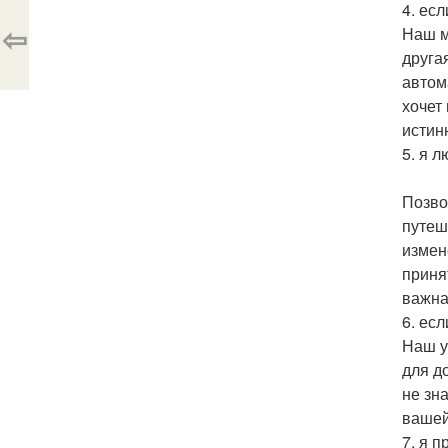
4. ес
⇦
Наш м
друга
автом
хочет
истин
5. я л
Позво
путеш
измен
приня
важна
6. есл
Наш у
для д
не зн
вашей
7. я п