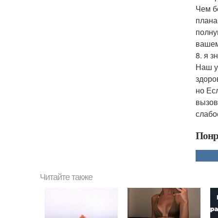
Чем б
плана
полну
вашем
8. я з
Наш у
здоро
но Ес
вызов
слабо
Понр
Читайте также