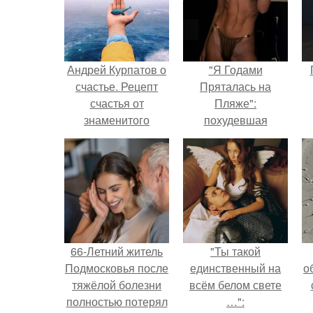
Андрей Курпатов о
"Я Годами
счастье. Рецепт
Пряталась на
счастья от
Пляже":
знаменитого
похудевшая
доктора Андрея
невестка Валерии
Курпатова.
показала фигуру в
откровенном
купальнике.
66-Летний житель
"Ты такой
Подмосковья после
единственный на
о
тяжёлой болезни
всём белом свете
полностью потерял
…":