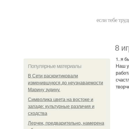
если тебе труд
8 и
1. я 
Наш у
Популярные материалы
работ
В Сети раскритиковали
счаст
изменившуюся до неузнаваемости
творч
Марину зудину.
Символика цвета на востоке и
западе: культурные различия и
сходства
Лерчек, предварительно, намерена