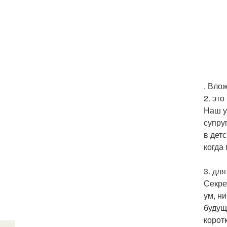
. Вло
2. это
Наш у
супру
в дет
когда
3. дл
Секре
ум, н
будущ
корот