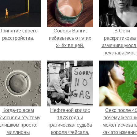
Принятие своего
Советы Ванги:
В Сети
расстройства.
избавьтесь от этих
раскритикова
3- ёх вещей.
изменившуюся
неузнаваемос
Марину зудину
Когда-то всем
Нефтяной кризис
Секс после 45
бъясняли эту тему
1973 года и
почему желан
слишком просто:
трагическая судьба
может исчезать
миллионы
короля Фейсала.
как это изменит