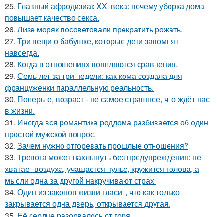
25.
Главный афродизиак XXI века: почему уборка дома
повышает качество секса.
26.
Лизе моряк посоветовали прекратить рожать.
27.
Три вещи о бабушке, которые дети запомнят
навсегда.
28.
Когда в отношениях появляются сравнения.
29.
Семь лет за три недели: как кома создала для
француженки параллельную реальность.
30.
Поверьте, возраст - не самое страшное, что ждёт нас
в жизни.
31.
Иногда вся романтика роддома разбивается об один
простой мужской вопрос.
32.
Зачем нужно отгоревать прошлые отношения?
33.
Тревога может нахлынуть без предупреждения: не
хватает воздуха, учащается пульс, кружится голова, а
мысли одна за другой накручивают страх.
34.
Один из законов жизни гласит, что как только
закрывается одна дверь, открывается другая.
35.
Её сердце разорвалось от горя.