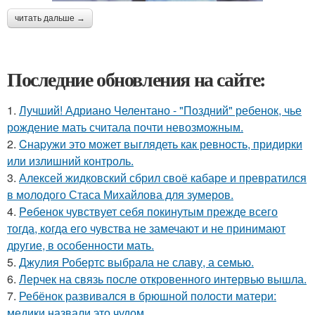
читать дальше →
Последние обновления на сайте:
1.
Лучший! Адриано Челентано - "Поздний" ребенок, чье
рождение мать считала почти невозможным.
2.
Cнаpужи это может выглядеть как ревность, придирки
или излишний контроль.
3.
Алексей жидковский сбрил своё кабаре и превратился
в молодого Стаса Михайлова для зумеров.
4.
Peбенок чувствует себя покинутым прежде всего
тогда, когда его чувства не замечают и не принимают
другие, в особенности мать.
5.
Джулия Робертс выбрала не славу, а семью.
6.
Лерчек на связь после откровенного интервью вышла.
7.
Ребёнок развивался в брюшной полости матери:
медики назвали это чудом.