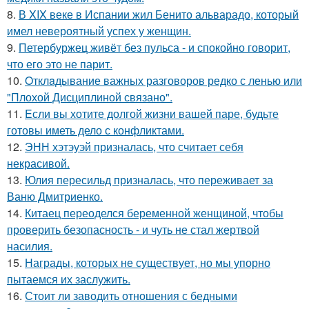
8.
В XIX веке в Испании жил Бенито альварадо, который
имел невероятный успех у женщин.
9.
Петербуржец живёт без пульса - и спокойно говорит,
что его это не парит.
10.
Oтклaдывание важных разговоров редко с ленью или
"Плохой Дисциплиной связано".
11.
Eсли вы хотите долгой жизни вашей паре, будьте
готовы иметь дело с конфликтами.
12.
ЭНН хэтэуэй призналась, что считает себя
некрасивой.
13.
Юлия пересильд призналась, что переживает за
Ваню Дмитриенко.
14.
Китаец переоделся беременной женщиной, чтобы
проверить безопасность - и чуть не стал жертвой
насилия.
15.
Награды, которых не существует, но мы упорно
пытаемся их заслужить.
16.
Стоит ли заводить отношения с бедными