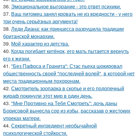
36.
Эмоциональное выгорание - это ответ психики.
37.
Ваш питомец занял кровать не из вредности - у него
три очень серьёзных аргумента!
38.
Леди Диана: как принцесса разрушила традиции
британской монархии.
39.
Мой характер из детства.
40.
Когда погибает китёнок, его мать пытается вернуть
его к жизни.
41.
"Без Пафоса и Гранита": Стас пьеха шокировал
общественность своей "последней волей", в которой нет
места традиционным похоронам.
42.
Смотритель зоопарка в скопье и его подопечный
жираф покинули этот мир в один день.
43.
"Мне Противно на Тебя Смотреть": дочь даны
Борисовой вынесла сор из избы, рассказав о жестоких
упреках матери.
44.
Секретный ингредиент необычайной
психологической стойкости.