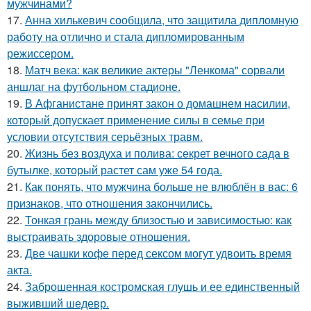
мужчинами?
17.
Анна хилькевич сообщила, что защитила дипломную
работу на отлично и стала дипломированным
режиссером.
18.
Матч века: как великие актеры "Ленкома" сорвали
аншлаг на футбольном стадионе.
19.
В Афганистане принят закон о домашнем насилии,
который допускает применение силы в семье при
условии отсутствия серьёзных травм.
20.
Жизнь без воздуха и полива: секрет вечного сада в
бутылке, который растет сам уже 54 года.
21.
Как понять, что мужчина больше не влюблён в вас: 6
признаков, что отношения закончились.
22.
Тонкая грань между близостью и зависимостью: как
выстраивать здоровые отношения.
23.
Две чашки кофе перед сексом могут удвоить время
акта.
24.
Заброшенная костромская глушь и ее единственный
выживший шедевр.