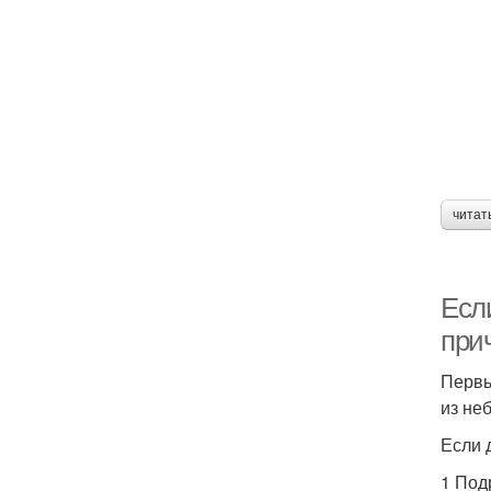
читат
Есл
при
Первы
из не
Если 
1 Под