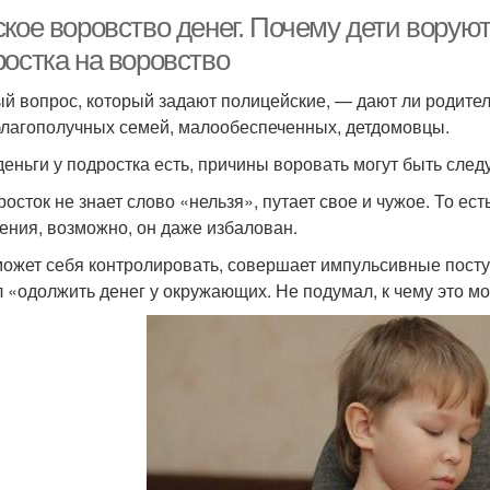
ское воровство денег. Почему дети ворую
ростка на воровство
й вопрос, который задают полицейские, — дают ли родител
благополучных семей, малообеспеченных, детдомовцы.
деньги у подростка есть, причины воровать могут быть сле
росток не знает слово «нельзя», путает свое и чужое. То е
ения, возможно, он даже избалован.
может себя контролировать, совершает импульсивные поступ
 «одолжить денег у окружающих. Не подумал, к чему это м