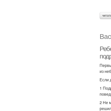
читат
Вас
Реб
под
Первы
из не
Если 
1 Под
повед
2 Не 
решил