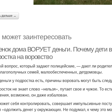
ь дальше →
 может заинтересовать
енок дома ВОРУЕТ деньги. Почему дети 
ростка на воровство
й вопрос, который задают полицейские, — дают ли родител
благополучных семей, малообеспеченных, детдомовцы.
деньги у подростка есть, причины воровать могут быть сле
росток не знает слово «нельзя», путает свое и чужое. То е
ения, возможно, он даже избалован.
может себя контролировать, совершает импульсивные поступ
 «одолжить денег у окружающих. Не подумал, к чему это м