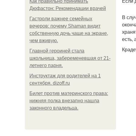
Если 
Как правильно принимать
Дюфастон: Рекомендации врачей
В слу
Гастроли важнее семейных
оконч
вечеров: почему Shaman видит
храня
собственную дочь чаще на экране,
есть, 
чем вживую.
Краде
Главной героиней стала
школьница, забеременевшая от 21-
летнего парня.
Инструктаж для родителей на 1
сентября. dizoff.ru
Билет против материнского права:
нижняя полка внезапно нашла
законного владельца.