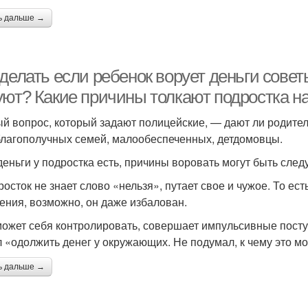
ь дальше →
делать если ребенок ворует деньги совет
уют? Какие причины толкают подростка н
й вопрос, который задают полицейские, — дают ли родител
благополучных семей, малообеспеченных, детдомовцы.
деньги у подростка есть, причины воровать могут быть сле
росток не знает слово «нельзя», путает свое и чужое. То е
ения, возможно, он даже избалован.
может себя контролировать, совершает импульсивные поступ
 «одолжить денег у окружающих. Не подумал, к чему это м
ь дальше →