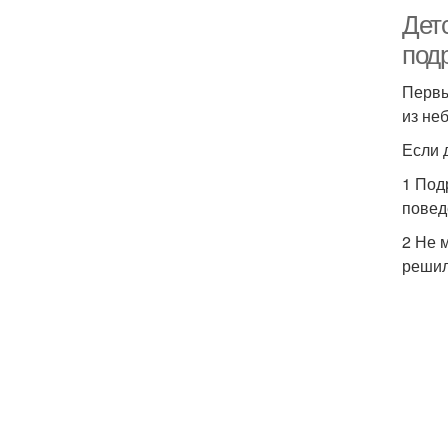
Дет
под
Первы
из не
Если 
1 Под
повед
2 Не 
решил