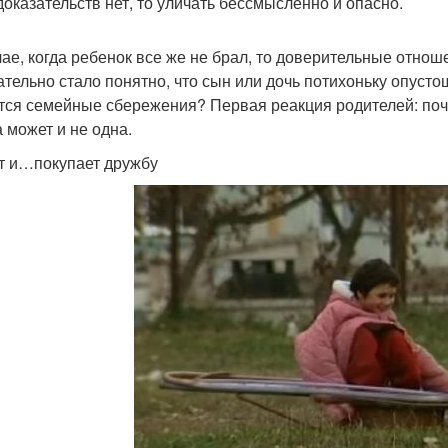
доказательств нет, то уличать бессмысленно и опасно.
чае, когда ребенок все же не брал, то доверительные отнош
ательно стало понятно, что сын или дочь потихоньку опусто
тся семейные сбережения? Первая реакция родителей: поч
а может и не одна.
т и…покупает дружбу