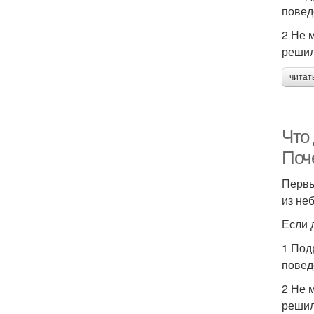
повед
2 Не 
решил
читат
Что
Поч
Первы
из не
Если 
1 Под
повед
2 Не 
решил