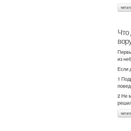
читат
Что 
вор
Первы
из не
Если 
1 Под
повед
2 Не 
решил
читат