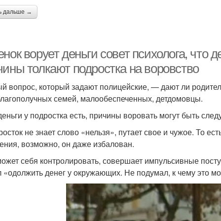
ь дальше →
нок ворует деньги совет психолога, что 
чины толкают подростка на воровство
й вопрос, который задают полицейские, — дают ли родител
благополучных семей, малообеспеченных, детдомовцы.
деньги у подростка есть, причины воровать могут быть сле
росток не знает слово «нельзя», путает свое и чужое. То е
ения, возможно, он даже избалован.
может себя контролировать, совершает импульсивные поступ
 «одолжить денег у окружающих. Не подумал, к чему это м