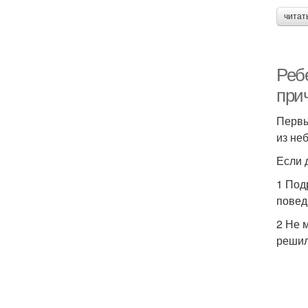
читат
Ребе
при
Первы
из не
Если 
1 Под
повед
2 Не 
решил