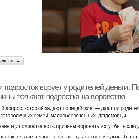
ь дальше →
и подросток ворует у родителей деньги. 
чины толкают подростка на воровство
й вопрос, который задают полицейские, — дают ли родител
благополучных семей, малообеспеченных, детдомовцы.
деньги у подростка есть, причины воровать могут быть сле
росток не знает слово «нельзя», путает свое и чужое. То е