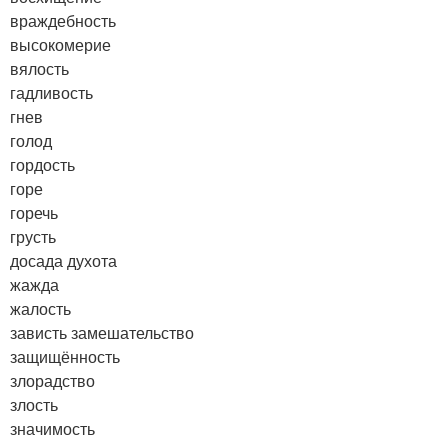
враждебность
высокомерие
вялость
гадливость
гнев
голод
гордость
горе
горечь
грусть
досада
духота
жажда
жалость
зависть
замешательство
защищённость
злорадство
злость
значимость