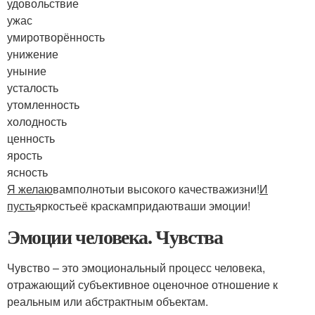
удовольствие
ужас
умиротворённость
унижение
уныние
усталость
утомленность
холодность
ценность
ярость
ясность
Я желаю
вам
полноты
и высокого качества
жизни!
И
пусть
яркость
её краскам
придают
ваши эмоции!
Эмоции человека. Чувства
Чувство – это эмоциональный процесс человека,
отражающий субъективное оценочное отношение к
реальным или абстрактным объектам.