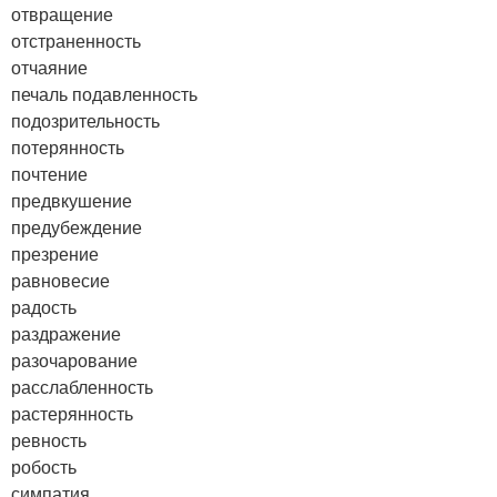
отвращение
отстраненность
отчаяние
печаль
подавленность
подозрительность
потерянность
почтение
предвкушение
предубеждение
презрение
равновесие
радость
раздражение
разочарование
расслабленность
растерянность
ревность
робость
симпатия