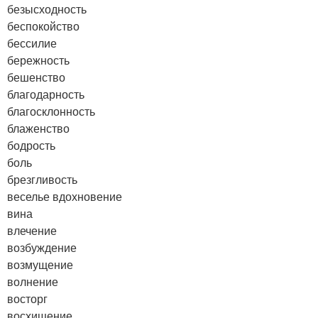
безысходность
беспокойство
бессилие
бережность
бешенство
благодарность
благосклонность
блаженство
бодрость
боль
брезгливость
веселье
вдохновение
вина
влечение
возбуждение
возмущение
волнение
восторг
восхищение