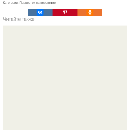
Категории:
Подросток на воровство
Читайте также
Можно ли носить кольцо на безымянном пальце правой
руки незамужней девушке