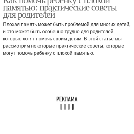
Супер упражнения
памятью: практические советы
развития
для родителей
Плохая память может быть проблемой для многих детей,
Упражнения по
и это может быть особенно трудно для родителей,
Упражнения на развитие
развитию
которые хотят помочь своим детям. В этой статье мы
рассмотрим некоторые практические советы, которые
могут помочь ребенку с плохой памятью.
Упражнения на
Упражнения для детей
внимательность
Упражнения для
Повседневные
повседневной
упражнения
тренировки
Тренировки на силу
Упражнения на силу