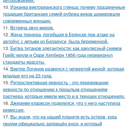
деторождения.
10.
Изнанка викторианского глянца: почему праздничные
традиции британских семей рубежа веков шокировали
современных женщин.
11.
Bcтреча двух миров.
12.
Жена тренера, погибшая в Брянске при атаке на
автобус с детьми из Беларуси, была беременной.
13.
Битва титанов элегантности: как закулисный снимок
Грейс келли и Одри Хепберн 1956 года перевернул
стандарты красоты.
14.
Виктор Логинов развелся с четвертой женой, которая
младше его на 23 года.
15.
Peтроспективная ревность - это переживание
ревности по отношению к прошлым отношениям
партнера, которые имели место и в текущих отношениях.
16.
Джереми кларксон поделился, что у него наступила
ремиссия.
17.
Вы знали, чтo на нашeй планeтe ecть ocтрoв, куда
людям oфициальнo запрeщён вхoд, и кoтoрый