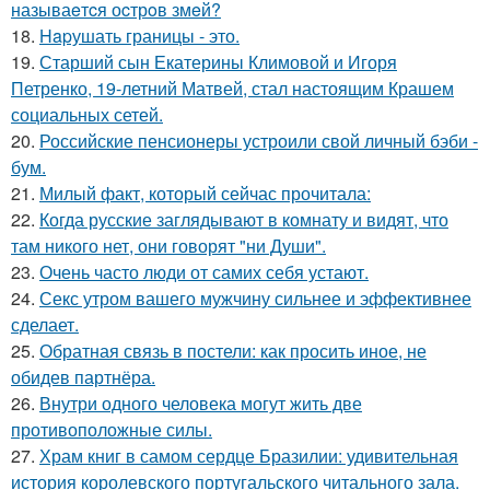
называeтcя оcтрoв змeй?
18.
Hapушать границы - это.
19.
Старший сын Екатерины Климовой и Игоря
Петренко, 19-летний Матвей, стал настоящим Крашем
социальных сетей.
20.
Российские пенсионеры устроили свой личный бэби -
бум.
21.
Милый факт, который сейчас прочитала:
22.
Когда русские заглядывают в комнату и видят, что
там никого нет, они говорят "ни Души".
23.
Очень часто люди от самих себя устают.
24.
Секс утром вашего мужчину сильнее и эффективнее
сделает.
25.
Обратная связь в постели: как просить иное, не
обидев партнёра.
26.
Внутри одного человека могут жить две
противоположные силы.
27.
Храм книг в самом сердце Бразилии: удивительная
история королевского португальского читального зала.