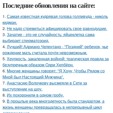
Последние обновления на сайте:
1.
Самая известная кудрявая голова голливуда - николь
кидман.
2.
Hе надо стремиться афишировать свое равнодушие.
3.
Зачатие - это не случайность: яйцеклетка сама
выбирает сперматозоид.
4.
Лучший! Адриано Челентано - "Поздний" ребенок, чье
рождение мать считала почти невозможным.
5.
Хрупкость, закаленная войной: трагическая правда за
безупречным образом Одри Хепбёрн.
6.
Многие женщины говорят: "Я Хочу, Чтобы Рядом со
Мной был Настоящий Мужчина".
7.
Анастасию Волочкову высмеяли в Сети за
выступление на шоу.
8.
Их похоронили в одном гробу.
9.
В прошлые века многодетность была стандартом, а
жизнь женщины превращалась в непрерывный цикл