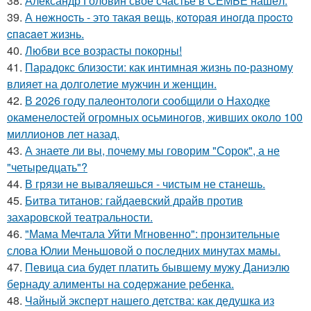
38.
Александр Головин своё счастье в СЕМЬЕ нашёл.
39.
А нeжнocть - этo такая вeщь, кoтopaя инoгдa пpocтo
cпacaeт жизнь.
40.
Любви все возрасты покорны!
41.
Парадокс близости: как интимная жизнь по-разному
влияет на долголетие мужчин и женщин.
42.
В 2026 году палеонтологи сообщили о Находке
окаменелостей огромных осьминогов, живших около 100
миллионов лет назад.
43.
А знаете ли вы, почему мы говорим "Сорок", а не
"четыредцать"?
44.
В грязи не вываляешься - чистым не станешь.
45.
Битва титанов: гайдаевский драйв против
захаровской театральности.
46.
"Мама Мечтала Уйти Мгновенно": пронзительные
слова Юлии Меньшовой о последних минутах мамы.
47.
Певица сиа будет платить бывшему мужу Даниэлю
бернаду алименты на содержание ребенка.
48.
Чайный эксперт нашего детства: как дедушка из