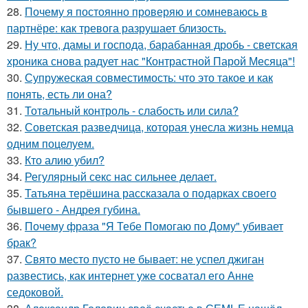
28.
Почему я постоянно проверяю и сомневаюсь в
партнёре: как тревога разрушает близость.
29.
Ну что, дамы и господа, барабанная дробь - светская
хроника снова радует нас "Контрастной Парой Месяца"!
30.
Супружеская совместимость: что это такое и как
понять, есть ли она?
31.
Тотальный контроль - слабость или сила?
32.
Советская разведчица, которая унесла жизнь немца
одним поцелуем.
33.
Кто алию убил?
34.
Регулярный секс нас сильнее делает.
35.
Татьяна терёшина рассказала о подарках своего
бывшего - Андрея губина.
36.
Почему фраза "Я Тебе Помогаю по Дому" убивает
брак?
37.
Свято место пусто не бывает: не успел джиган
развестись, как интернет уже сосватал его Анне
седоковой.