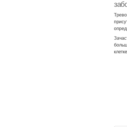
заб
Трево
прису
опред
Зачас
больш
клетк