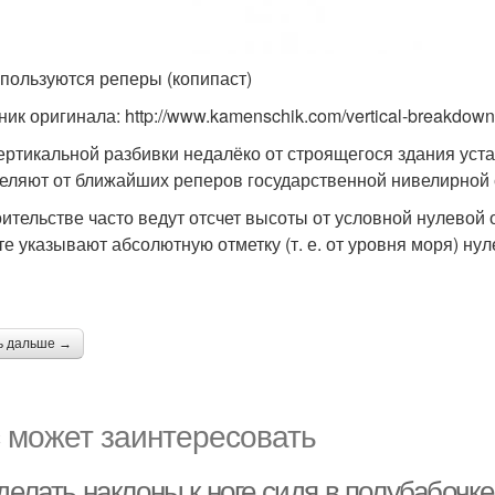
спользуются реперы (копипаст)
ник оригинала: http://www.kamenschik.com/vertical-breakdown
ертикальной разбивки недалёко от строящегося здания уста
еляют от ближайших реперов государственной нивелирной с
оительстве часто ведут отсчет высоты от условной нулевой о
те указывают абсолютную отметку (т. е. от уровня моря) нул
ь дальше →
 может заинтересовать
делать наклоны к ноге сидя в полубабочк