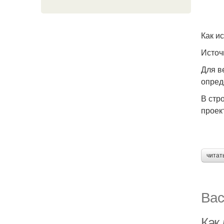
Как и
Источ
Для в
опред
В стр
проек
читат
Вас
Как 