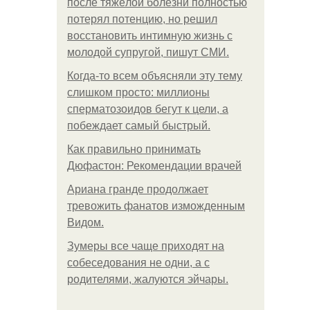
после тяжёлой болезни полностью
потерял потенцию, но решил
восстановить интимную жизнь с
молодой супругой, пишут СМИ.
Когда-то всем объясняли эту тему
слишком просто: миллионы
сперматозоидов бегут к цели, а
побеждает самый быстрый.
Как правильно принимать
Дюфастон: Рекомендации врачей
Ариана гранде продолжает
тревожить фанатов изможденным
Видом.
Зумеры все чаще приходят на
собеседования не одни, а с
родителями, жалуются эйчары.