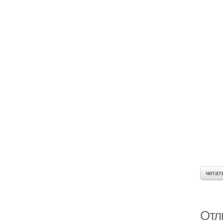
читат
Отл