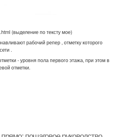
.html (выделение по тексту мое)
навливают рабочий репер , отметку которого
ети .
тметки - уровня пола первого этажа, при этом в
евой отметки.
е прямо: пошаговое руководство