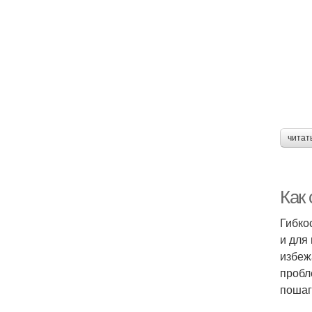
читат
Как 
Гибко
и для
избеж
пробл
пошаг