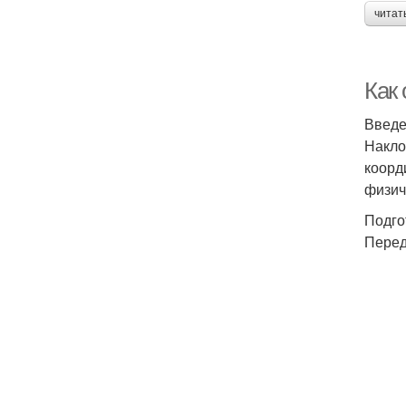
читат
Как 
Введ
Накло
коорд
физич
Подго
Перед