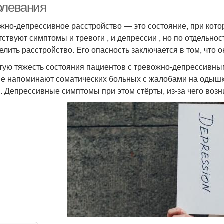
олевания
жно-депрессивное расстройство — это состояние, при кото
тствуют симптомы и тревоги , и депрессии , но по отдельнос
елить расстройство. Его опасность заключается в том, что 
тую тяжесть состояния пациентов с тревожно-депрессивным
е напоминают соматических больных с жалобами на одышку
е. Депрессивные симптомы при этом стёрты, из-за чего возн