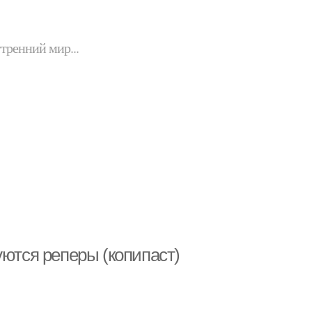
утренний мир...
уются реперы (копипаст)