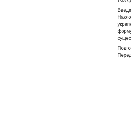
Введ
Накло
укреп
форму
сущес
Подго
Перед