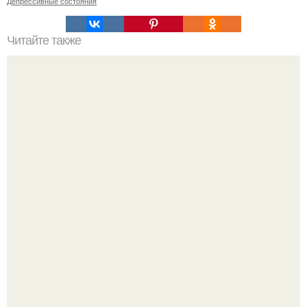
Депрессивные состояния
Читайте также
Игры для парня с девушкой дома для двоих. Игры с
девушкой вдвоем. Игры для парня с девушкой -
романтические развлечения для двоих дома