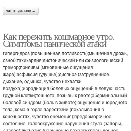
читать дальше →
Как пережить кошмарное утро.
Симптомы панической атаки
гипергидроз (повышенная потливость);мышечная дрожь,
озноб;тахикардия;дистонический или физиологический
тремор;приливы (мгновенные ощущения
жара);асфиксия (удушье);диспноэ (затрудненное
дыхание, одышка, чувство нехватки
воздуха);иррадиация болевых ощущений в левую часть
грудной клетки;тошнота, позывы к рвоте;абдоминальный
болевой синдром (боль в животе);ощущение инородного
тела, кома в горле;парестезии (покалывания в
конечностях, чувство онемения);предобморочное
состояние, головокружение;нарушения стула (запоры,
диарея);дисбазия (нарушение походки);повышенное