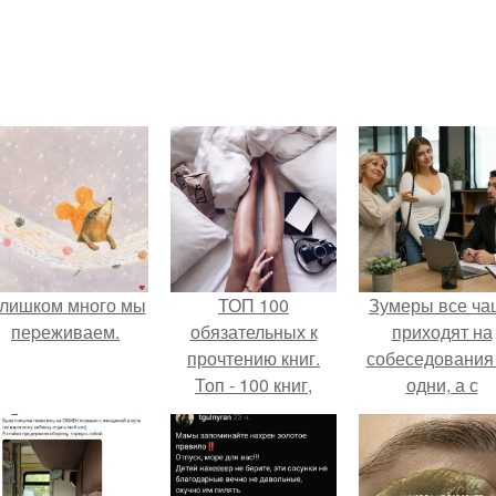
лишком много мы
ТОП 100
Зумеры все ча
пеpеживаем.
обязательных к
приходят на
прочтению книг.
собеседования
Топ - 100 книг,
одни, а с
которые нужно
родителями,
прочитать, чтобы
жалуются эйча
понимать себя и
других.