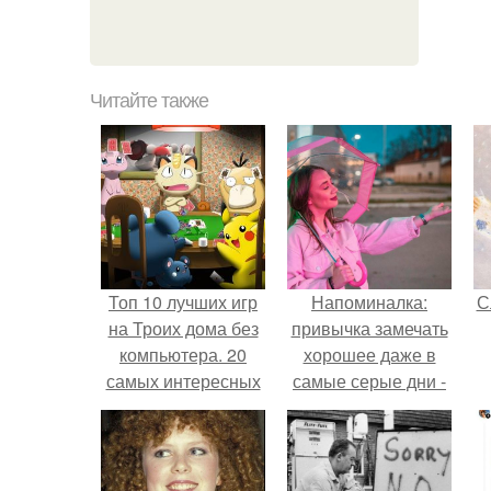
Читайте также
Топ 10 лучших игр
Напоминалка:
С
на Троих дома без
привычка замечать
компьютера. 20
хорошее даже в
самых интересных
самые серые дни -
игр для компании
это не очередная
сказка из книг по
саморазвитию.