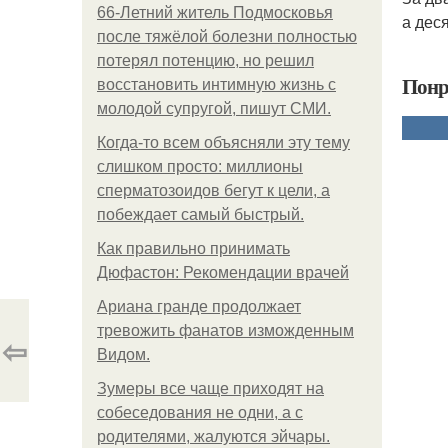
66-Летний житель Подмосковья
а деся
после тяжёлой болезни полностью
потерял потенцию, но решил
Понр
восстановить интимную жизнь с
молодой супругой, пишут СМИ.
Когда-то всем объясняли эту тему
слишком просто: миллионы
сперматозоидов бегут к цели, а
побеждает самый быстрый.
Как правильно принимать
Дюфастон: Рекомендации врачей
Ариана гранде продолжает
тревожить фанатов изможденным
⇦
Видом.
Зумеры все чаще приходят на
собеседования не одни, а с
родителями, жалуются эйчары.