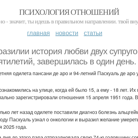
ПСИХОЛОГИЯ ОТНОШЕНИЙ
но - значит, ты идешь в правильном направлении. твой вн
главная
новости
статьи
разилии история любви двух супруг
ятилетий, завершилась в один день.
Летняя одилета пансани де аро и 94-летний Паскуаль де аро 
ознакомились на улице, когда ей было 15, а ему - 18 лет. И
ально зарегистрировали отношения 15 апреля 1951 года. В 
лько лет назад одилете поставили диагноз болезнь альцгейме
году Паскуаль узнал о онкологии и выразил желание умереть
я 2025 года.
а дня до этого пара отпраздновала свою 74-ю годовщину со