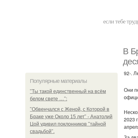
если тебе труд
В Б
дес
92-. 
Популярные материалы
Они п
"Ты такой единственный на всём
офици
белом свете …":
"Обвенчался с Женой, с Которой в
Неско
Браке уже Около 15 лет" - Анатолий
2023 
Цой удивил поклонников "тайной
апрел
свадьбой".
За дв