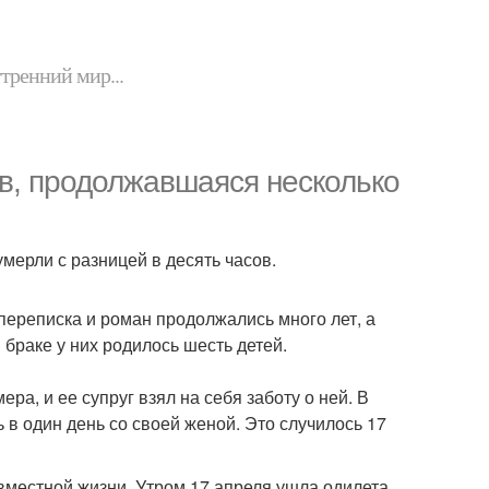
утренний мир...
ов, продолжавшаяся несколько
умерли с разницей в десять часов.
х переписка и роман продолжались много лет, а
браке у них родилось шесть детей.
ра, и ее супруг взял на себя заботу о ней. В
 в один день со своей женой. Это случилось 17
вместной жизни. Утром 17 апреля ушла одилета,