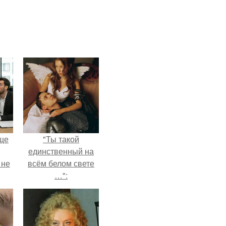
ще
"Ты такой
единственный на
 не
всём белом свете
…":
ры.