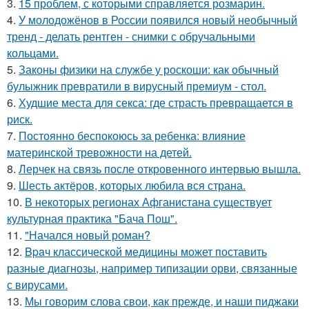
3.
15 проблем, с которыми справляется розмарин.
4.
У молодожёнов в России появился новый необычный
тренд - делать рентген - снимки с обручальными
кольцами.
5.
Законы физики на службе у роскоши: как обычный
булыжник превратили в вирусный премиум - стол.
6.
Худшие места для секса: где страсть превращается в
риск.
7.
Постоянно беспокоюсь за ребенка: влияние
материнской тревожности на детей.
8.
Лерчек на связь после откровенного интервью вышла.
9.
Шесть актёров, которых любила вся страна.
10.
В некоторых регионах Афганистана существует
культурная практика "Бача Пош".
11.
"Начался новый роман?
12.
Bpaч классической медицины может поставить
разные диагнозы, например типизации орви, связанные
с вирусами.
13.
Мы говорим слова свои, как прежде, и наши пиджаки