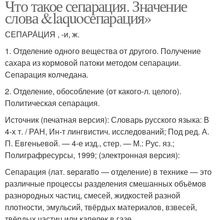
Что такое сепарация. Значение
слова &laquoсепарация»
СЕПАРА́ЦИЯ , -и, ж.
1. Отделение одного вещества от другого. Получение
сахара из кормовой патоки методом сепарации.
Сепарация колчедана.
2. Отделение, обособление (от какого-л. целого).
Политическая сепарация.
Источник (печатная версия): Словарь русского языка: В
4-х т. / РАН, Ин-т лингвистич. исследований; Под ред. А.
П. Евгеньевой. — 4-е изд., стер. — М.: Рус. яз.;
Полиграфресурсы, 1999; (электронная версия):
Сепарация (лат. separatio — отделение) в технике — это
различные процессы разделения смешанных объёмов
разнородных частиц, смесей, жидкостей разной
плотности, эмульсий, твёрдых материалов, взвесей,
твёрдых частиц или капелек в газе.