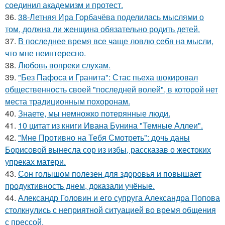
соединил академизм и протест.
36.
38-Летняя Ира Горбачёва поделилась мыслями о
том, должна ли женщина обязательно родить детей.
37.
В последнее время все чаще ловлю себя на мысли,
что мне неинтересно.
38.
Любовь вопреки слухам.
39.
"Без Пафоса и Гранита": Стас пьеха шокировал
общественность своей "последней волей", в которой нет
места традиционным похоронам.
40.
Знаете, мы немножко потерянные люди.
41.
10 цитат из книги Ивана Бунина "Темные Аллеи".
42.
"Мне Противно на Тебя Смотреть": дочь даны
Борисовой вынесла сор из избы, рассказав о жестоких
упреках матери.
43.
Сон голышом полезен для здоровья и повышает
продуктивность днем, доказали учёные.
44.
Александр Головин и его супруга Александра Попова
столкнулись с неприятной ситуацией во время общения
с прессой.