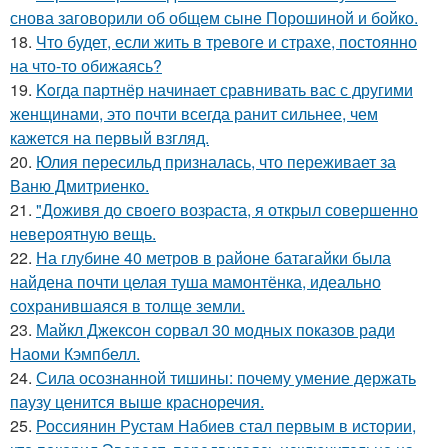
снова заговорили об общем сыне Порошиной и бойко.
18.
Что будет, если жить в тревоге и страхе, постоянно
на что-то обижаясь?
19.
Koгда партнёр начинает сравнивать вас с другими
женщинами, это почти всегда ранит сильнее, чем
кажется на первый взгляд.
20.
Юлия пересильд призналась, что переживает за
Ваню Дмитриенко.
21.
"Доживя до своего возpаста, я открыл совершенно
невероятную вещь.
22.
На глубине 40 метров в районе батагайки была
найдена почти целая туша мамонтёнка, идеально
сохранившаяся в толще земли.
23.
Майкл Джексон сорвал 30 модных показов ради
Наоми Кэмпбелл.
24.
Сила осознанной тишины: почему умение держать
паузу ценится выше красноречия.
25.
Россиянин Рустам Набиев стал первым в истории,