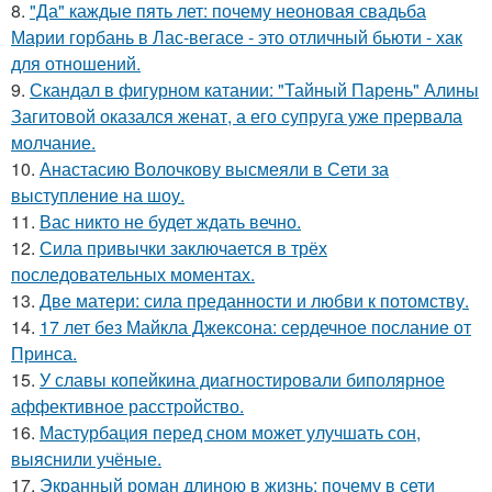
8.
"Да" каждые пять лет: почему неоновая свадьба
Марии горбань в Лас-вегасе - это отличный бьюти - хак
для отношений.
9.
Скандал в фигурном катании: "Тайный Парень" Алины
Загитовой оказался женат, а его супруга уже прервала
молчание.
10.
Анастасию Волочкову высмеяли в Сети за
выступление на шоу.
11.
Вас никто не будет ждать вечно.
12.
Сила привычки заключается в трёх
последовательных моментах.
13.
Две матери: сила преданности и любви к потомству.
14.
17 лет без Майкла Джексона: сердечное послание от
Принса.
15.
У славы копейкина диагностировали биполярное
аффективное расстройство.
16.
Мастурбация перед сном может улучшать сон,
выяснили учёные.
17.
Экранный роман длиною в жизнь: почему в сети