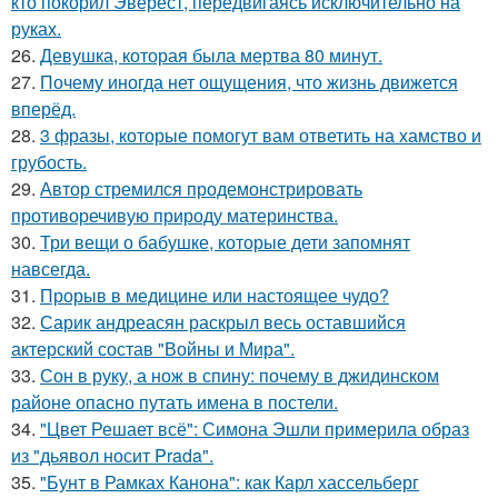
кто покорил Эверест, передвигаясь исключительно на
руках.
26.
Девушка, которая была мертва 80 минут.
27.
Почему иногда нет ощущения, что жизнь движется
вперёд.
28.
3 фразы, которые помогут вам ответить на хамство и
грубость.
29.
Автор стремился продемонстрировать
противоречивую природу материнства.
30.
Три вещи о бабушке, которые дети запомнят
навсегда.
31.
Прорыв в медицине или настоящее чудо?
32.
Сарик андреасян раскрыл весь оставшийся
актерский состав "Войны и Мира".
33.
Сон в руку, а нож в спину: почему в джидинском
районе опасно путать имена в постели.
34.
"Цвет Решает всё": Симона Эшли примерила образ
из "дьявол носит Prada".
35.
"Бунт в Рамках Канона": как Карл хассельберг