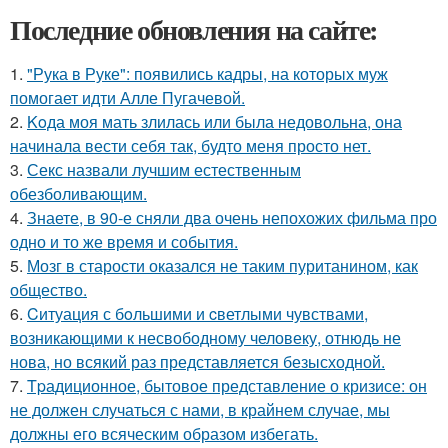
Последние обновления на сайте:
1.
"Рука в Руке": появились кадры, на которых муж
помогает идти Алле Пугачевой.
2.
Koда моя мать злилась или была недовольна, она
начинала вести себя так, будто меня просто нет.
3.
Секс назвали лучшим естественным
обезболивающим.
4.
Знаете, в 90-е сняли два очень непохожих фильма про
одно и то же время и события.
5.
Мозг в старости оказался не таким пуританином, как
общество.
6.
Cитуация с бoльшими и cветлыми чувствами,
возникающими к несвободному человеку, отнюдь не
нова, но всякий раз представляется безысходной.
7.
Tpадиционное, бытовое представление о кризисе: он
не должен случаться с нами, в крайнем случае, мы
должны его всяческим образом избегать.