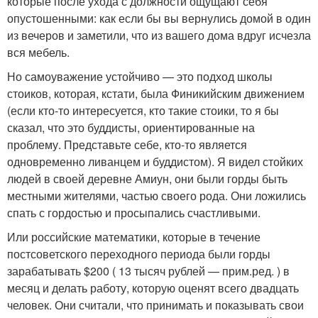
которые после ухода с должности ощущают себя
опустошенными: как если бы вы вернулись домой в один
из вечеров и заметили, что из вашего дома вдруг исчезла
вся мебель.
Но самоуважение устойчиво — это подход школы
стоиков, которая, кстати, была Финикийским движением
(если кто-то интересуется, кто такие стоики, то я бы
сказал, что это буддисты, ориентированные на
проблему. Представьте себе, кто-то является
одновременно ливанцем и буддистом). Я видел стойких
людей в своей деревне Амиун, они были горды быть
местными жителями, частью своего рода. Они ложились
спать с гордостью и просыпались счастливыми.
Или российские математики, которые в течение
постсоветского переходного периода были горды
зарабатывать $200 ( 13 тысяч рублей — прим.ред. ) в
месяц и делать работу, которую оценят всего двадцать
человек. Они считали, что принимать и показывать свои