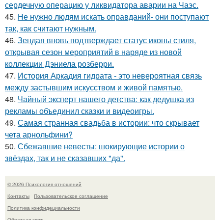
сердечную операцию у ликвидатора аварии на Чаэс.
45.
Не нужно людям искать оправданий- они поступают
так, как считают нужным.
46.
Зендая вновь подтверждает статус иконы стиля,
открывая сезон мероприятий в наряде из новой
коллекции Дэниела розберри.
47.
История Аркадия гидрата - это невероятная связь
между застывшим искусством и живой памятью.
48.
Чайный эксперт нашего детства: как дедушка из
рекламы объединил сказки и видеоигры.
49.
Самая странная свадьба в истории: что скрывает
чета арнольфини?
50.
Сбежавшие невесты: шокирующие истории о
звёздах, так и не сказавших "да".
© 2026 Психология отношений
Контакты
Пользовательское соглашение
Политика конфидециальности
Обратная связь