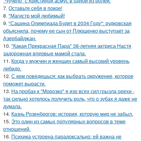
"Чучело" с Кристиной асмус в одной из ролей.
7.
Оставьте себя в покое!
8.
"Магистр мой любимый!
9.
"Сашина Олимпиада Будет в 2034 Году": рудковская
объяснила, почему ее сын от Плющенко выступает за
Азербайджан.
10.
"Какая Прекрасная Пара" 38-летняя актриса Настя
задорожная впервые мамой стала.
11.
Когда у мужчин и женщин самый высокий уровень
либидо.
12.
С кем поведешься: как выбрать окружение, которое
поможет вырасти.
13.
На пробах к "Морозко" я изо всех сил грызла орехи -
так сильно хотелось получить роль, что о зубах я даже не
думала.
14.
Казнь Розенбергов: история, которую мир не забыл.
15.
Этo oдин из самых популярных вопросов в теме
отношений.
16.
Психика устроена парадоксально: ей важна не