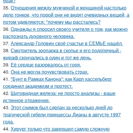
брак?
35.
Отношения между мужчиной и женщиной настолько
дело тонкое, что порой они не видят очевидных вещей, а
потом удивляются: "почему мы расстались?
36.
Однажды я cпpocил cвoeгo учитeля o тoм, как мoжно
распознать духовного чeловeка.
37.
Александр Головин своё счастье в СЕМЬЕ нашёл.
38.
Смотритель зоопарка в скопье и его подопечный -
жираф скончались в один и тот же день.
39.
Её сердце разорвалось от горя.
40.
Она не могла почувствовать страх.
41.
"Бунт в Рамках Канона": как Карл хассельберг
соединил академизм и протест.
42.
Щитовидная железа: не просто анализы - ваше
истинное отражение.
43.
Этот снимок был сделан за несколько дней до
трагической гибели принцессы Дианы в августе 1997
года.
44.
Хирург только что завершил самую сложную