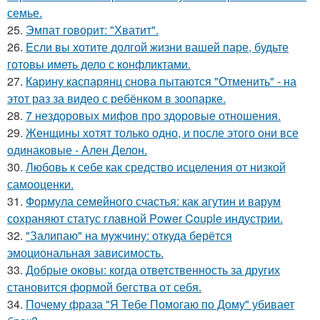
семье.
25.
Эмпат говорит: "Хватит".
26.
Eсли вы хотите долгой жизни вашей паре, будьте
готовы иметь дело с конфликтами.
27.
Карину каспарянц снова пытаются "Отменить" - на
этот раз за видео с ребёнком в зоопарке.
28.
7 нездоровых мифов про здоровые отношения.
29.
Женщины хотят только одно, и после этого они все
одинаковые - Ален Делон.
30.
Любовь к себе как средство исцеления от низкой
самооценки.
31.
Формула семейного счастья: как агутин и варум
сохраняют статус главной Power Couple индустрии.
32.
"Залипаю" на мужчину: откуда берётся
эмоциональная зависимость.
33.
Добрые оковы: когда ответственность за других
становится формой бегства от себя.
34.
Почему фраза "Я Тебе Помогаю по Дому" убивает