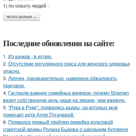
1) по охвату людей :
читать дальше →
Последние обновления на сайте:
1.
Из качков - в кутюр.
2.
Отсутствие регулярного секса для женского здоровья
опасно.
3.
Лерчек, предварительно, намерена обжаловать
приговор.
4.
Гастроли важнее семейных вечеров: почему Shaman
видит собственную дочь чаще на экране, чем вживую.
5.
"Рука в Руке": появились кадры, на которых муж
помогает идти Алле Пугачевой.
6.
Появился первый трейлер ремейка культовой
советской драмы Ролана Быкова о школьном буллинге