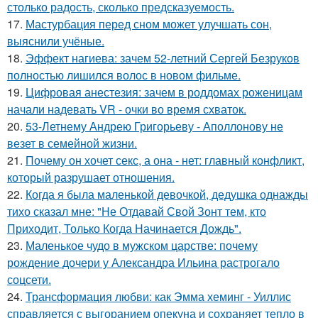
столько радость, сколько предсказуемость.
17.
Мастурбация перед сном может улучшать сон,
выяснили учёные.
18.
Эффект нагиева: зачем 52-летний Сергей Безруков
полностью лишился волос в новом фильме.
19.
Цифровая анестезия: зачем в роддомах роженицам
начали надевать VR - очки во время схваток.
20.
53-Летнему Андрею Григорьеву - Аполлонову не
везет в семейной жизни.
21.
Почему он хочет секс, а она - нет: главный конфликт,
который разрушает отношения.
22.
Когда я была маленькой девочкой, дедушка однажды
тихо сказал мне: "Не Отдавай Свой Зонт тем, кто
Приходит, Только Когда Начинается Дождь".
23.
Маленькое чудо в мужском царстве: почему
рождение дочери у Александра Ильина растрогало
соцсети.
24.
Трансформация любви: как Эмма хеминг - Уиллис
справляется с выгоранием опекуна и сохраняет тепло в