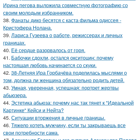
Ирина пегова выложила совместную фотографию со
своим молодым избранником.
38.
Фанаты дико бесятся с каста фильма одиссея -
Кристофера Нолана.
39.
Лариса Гузеева о работе, режиссерах и личных
границах.
40.
Её сердце разорвалось от горя.
41.
Бабочки сдохли, остался окситоцин: почему
настоящая любовь начинается со скуки.
42.
38-Летняя Ира Горбачёва поделилась мыслями о
том, должна ли женщина обязательно родить детей.
43.
Умная, уверенная, успешная: портрет жертвы
абьюзера.
44.
Эстетика абьюза: почему нас так тянет к "Идеальной
Картинке" Кейси и Нейта?
45.
Ситуации вторжения в личные границы.
46.
Тяжело хотеть мужчину, если ты закрываешь все
свои потребности сама.