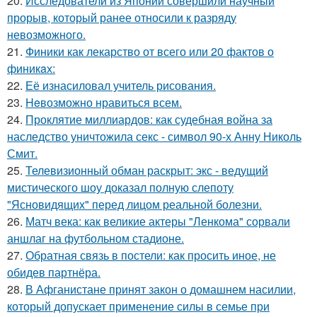
20.
Исследователи из Японии совершили научный
прорыв, который ранее относили к разряду
невозможного.
21.
Финики как лекарство от всего или 20 фактов о
финикaх:
22.
Её изнасиловал учитель рисования.
23.
Heвозможно нравиться всем.
24.
Проклятие миллиардов: как судебная война за
наследство уничтожила секс - символ 90-х Анну Николь
Смит.
25.
Телевизионный обман раскрыт: экс - ведущий
мистического шоу доказал полную слепоту
"Ясновидящих" перед лицом реальной болезни.
26.
Матч века: как великие актеры "Ленкома" сорвали
аншлаг на футбольном стадионе.
27.
Обратная связь в постели: как просить иное, не
обидев партнёра.
28.
В Афганистане принят закон о домашнем насилии,
который допускает применение силы в семье при