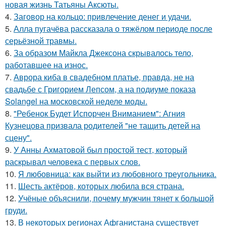
новая жизнь Татьяны Аксюты.
4.
Заговор на кольцо: привлечение денег и удачи.
5.
Алла пугачёва рассказала о тяжёлом периоде после
серьёзной травмы.
6.
За образом Майкла Джексона скрывалось тело,
работавшее на износ.
7.
Аврора киба в свадебном платье, правда, не на
свадьбе с Григорием Лепсом, а на подиуме показа
Solangel на московской неделе моды.
8.
"Ребенок Будет Испорчен Вниманием": Агния
Кузнецова призвала родителей "не тащить детей на
сцену".
9.
У Анны Ахматовой был простой тест, который
раскрывал человека с первых слов.
10.
Я любовница: как выйти из любовного треугольника.
11.
Шесть актёров, которых любила вся страна.
12.
Учёные объяснили, почему мужчин тянет к большой
груди.
13.
В некоторых регионах Афганистана существует