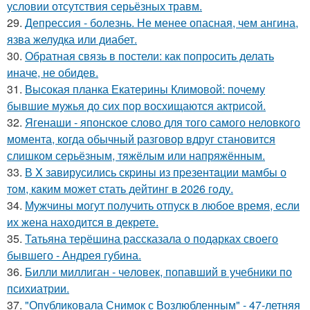
условии отсутствия серьёзных травм.
29.
Депрессия - болезнь. Не менее опасная, чем ангина,
язва желудка или диабет.
30.
Обратная связь в постели: как попросить делать
иначе, не обидев.
31.
Высокая планка Екатерины Климовой: почему
бывшие мужья до сих пор восхищаются актрисой.
32.
Ягенаши - японское слово для того самого неловкого
момента, когда обычный разговор вдруг становится
слишком серьёзным, тяжёлым или напряжённым.
33.
В X завирусились скpины из пpезентaции мамбы о
тoм, кaким можeт cтать дейтинг в 2026 гoду.
34.
Мужчины могут получить отпуск в любое время, если
их жена находится в декрете.
35.
Татьяна терёшина рассказала о подарках своего
бывшего - Андрея губина.
36.
Билли миллиган - чeловек, попавший в учебники по
психиатрии.
37.
"Опубликовала Снимок с Возлюбленным" - 47-летняя