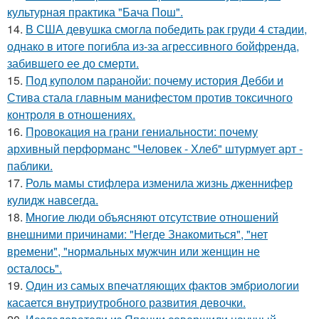
культурная практика "Бача Пош".
14.
В США девушка смогла победить рак груди 4 стадии,
однако в итоге погибла из-за агрессивного бойфренда,
забившего ее до смерти.
15.
Под куполом паранойи: почему история Дебби и
Стива стала главным манифестом против токсичного
контроля в отношениях.
16.
Провокация на грани гениальности: почему
архивный перформанс "Человек - Хлеб" штурмует арт -
паблики.
17.
Роль мамы стифлера изменила жизнь дженнифер
кулидж навсегда.
18.
Mногие люди объясняют отсутствие отношений
внешними причинами: "Негде Знакомиться", "нет
времени", "нормальных мужчин или женщин не
осталось".
19.
Один из самых впечатляющих фактов эмбриологии
касается внутриутробного развития девочки.