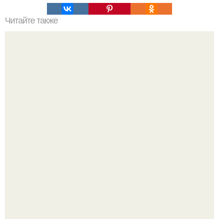
Читайте также
Топ 10 лучших игр на Троих дома без компьютера. 20
самых интересных игр для компании
Принятие своего расстройства.