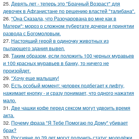
25.
Девять лет - теперь это "Брачный Возраст" для
девочек в Афганистане по решению властей "талибана".
26.
"Она Сказала, что Разочарована во мне как в
Матери": мороз о сложном пубертате дочери и принятии
развода с Богомоловым.
27.
Настоящий герой в одиночку животных из
пылающего здания вывел.
28.
Таким образом, если положить 100 черных муравьев
и 100 красных муравьев в банку, то ничего не
произойдет.
29.
"Хочу еще малышку!
30.
Есть особый момент: человек подбегает к лифту,
нажимает кнопку - и сразу понимает, что одного нажатия
мало.
31.
Две чашки кофе перед сексом могут удвоить время
акта.
32.
Почему фраза "Я Тебе Помогаю по Дому" убивает
брак?
33.
Россияне до 39 лет могут получить статус молодёжи