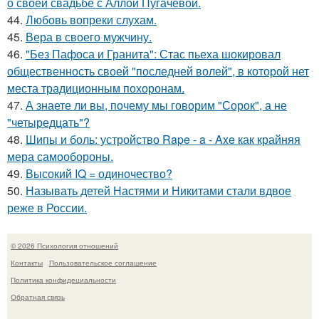
о своей свадьбе с Аллой Пугачевой.
44.
Любовь вопреки слухам.
45.
Вера в своего мужчину.
46.
"Без Пафоса и Гранита": Стас пьеха шокировал
общественность своей "последней волей", в которой нет
места традиционным похоронам.
47.
А знаете ли вы, почему мы говорим "Сорок", а не
"четыредцать"?
48.
Шипы и боль: устройство Rape - a - Axe как крайняя
мера самообороны.
49.
Высокий IQ = одиночество?
50.
Называть детей Настями и Никитами стали вдвое
реже в России.
© 2026 Психология отношений
Контакты
Пользовательское соглашение
Политика конфидециальности
Обратная связь