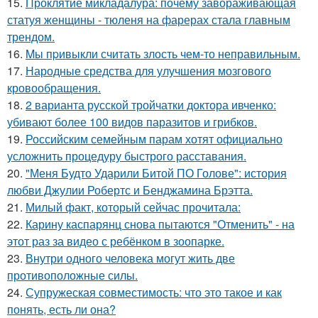
15.
Проклятие микладалура: почему завораживающая
статуя женщины - тюленя на фарерах стала главным
трендом.
16.
Mы пpивыкли считать злость чем-то неправильным.
17.
Народные средства для улучшения мозгового
кровообращения.
18.
2 варианта русской тройчатки доктора ивченко:
убивают более 100 видов паразитов и грибков.
19.
Российским семейным парам хотят официально
усложнить процедуру быстрого расставания.
20.
"Меня Будто Ударили Битой ПО Голове": история
любви Джулии Робертс и Бенджамина Брэтта.
21.
Милый факт, который сейчас прочитала:
22.
Карину каспарянц снова пытаются "Отменить" - на
этот раз за видео с ребёнком в зоопарке.
23.
Внутри одного человека могут жить две
противоположные силы.
24.
Супружеская совместимость: что это такое и как
понять, есть ли она?