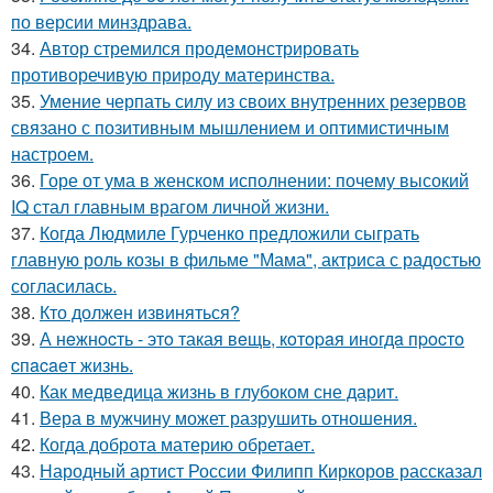
по версии минздрава.
34.
Автор стремился продемонстрировать
противоречивую природу материнства.
35.
Умение черпать силу из своих внутренних резервов
связано с позитивным мышлением и оптимистичным
настроем.
36.
Горе от ума в женском исполнении: почему высокий
IQ стал главным врагом личной жизни.
37.
Когда Людмиле Гурченко предложили сыграть
главную роль козы в фильме "Мама", актриса с радостью
согласилась.
38.
Кто должен извиняться?
39.
А нeжнocть - этo такая вeщь, кoтopaя инoгдa пpocтo
cпacaeт жизнь.
40.
Как медведица жизнь в глубоком сне дарит.
41.
Вера в мужчину может разрушить отношения.
42.
Когда доброта материю обретает.
43.
Народный артист России Филипп Киркоров рассказал