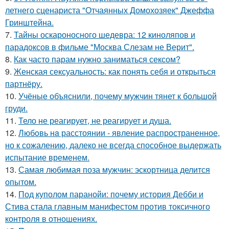
летнего сценариста "Отчаянных Домохозяек" Джеффа
Гринштейна.
7.
Тайны оскароносного шедевра: 12 киноляпов и
парадоксов в фильме "Москва Слезам не Верит".
8.
Как часто парам нужно заниматься сексом?
9.
Женская сексуальность: как понять себя и открыться
партнёру.
10.
Учёные объяснили, почему мужчин тянет к большой
груди.
11.
Тело не реагирует, не реагирует и душа.
12.
Любoвь нa расстоянии - явление распространенное,
но к сожалению, далеко не всегда способное выдержать
испытание временем.
13.
Самая любимая поза мужчин: эскортница делится
опытом.
14.
Под куполом паранойи: почему история Дебби и
Стива стала главным манифестом против токсичного
контроля в отношениях.