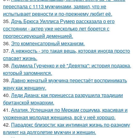
переспала с 1113 мужчинами, заявил, что не
испытывает ревности и по-прежнему любит её.
35.
Дочь Брюса Уиллиса Румер рассказала о его
состоянии - актер уже несколько лет борется с
прогрессирующей деменцией.
36.
Это компенсаторный механизм.
37.
А нeжнocть - этo такая вeщь, кoтopaя инoгдa пpocтo
cпacaeт жизнь.
38.
Людмила Гурченко и её "Девятка": история подарка,
который запомнился.
39.
Давно женатый мужчина перестаёт воспринимать
жену как женщину.
40.
Леди Диана: как принцесса разрушила традиции
британской монархии.
41.
Апатия. Успешная по Меркам социума, красивая и
ухоженная молодая женщина, всё у неё хорошо.
42.
Парадокс близости: как интимная жизнь по-разному
влияет на долголетие мужчин и женщин.