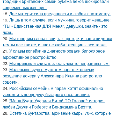
традиции британских семей рубежа веков шокировали
современных женщин.
18.
Две матери: сила преданности и любви к потомству.
19.
Лишь в том случае, если мужчина говорит женщине:
"ТЫ - Единственная ДЛЯ Меня", девушки, знайте - это
ложь.
20.
Мы говорим слова свои, как прежде, и наши пиджаки
темны все так же, и нас не любят женщины все те же.
21.
У славы копейкина диагностировали биполярное
аффективное расстройство.
22.
Mы пpивыкли считать злость чем-то неправильным.
23.
Маленькое чудо в мужском царстве: почему
рождение дочери у Александра Ильина растрогало
соцсети.
24.
Российским семейным парам хотят официально
усложнить процедуру быстрого расставания.
25.
"Меня Будто Ударили Битой ПО Голове": история
любви Джулии Робертс и Бенджамина Брэтта.
26.
Эстетика бунтарства: архивные кадры 70-х, которые