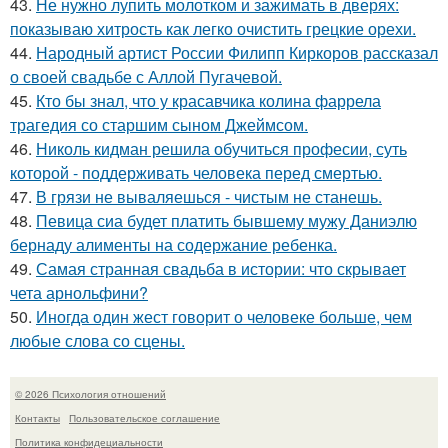
43.
Не нужно лупить молотком и зажимать в дверях:
показываю хитрость как легко очистить грецкие орехи.
44.
Народный артист России Филипп Киркоров рассказал
о своей свадьбе с Аллой Пугачевой.
45.
Кто бы знал, что у красавчика колина фаррела
трагедия со старшим сыном Джеймсом.
46.
Николь кидман решила обучиться професии, суть
которой - поддерживать человека перед смертью.
47.
В грязи не вываляешься - чистым не станешь.
48.
Певица сиа будет платить бывшему мужу Даниэлю
бернаду алименты на содержание ребенка.
49.
Самая странная свадьба в истории: что скрывает
чета арнольфини?
50.
Иногда один жест говорит о человеке больше, чем
любые слова со сцены.
© 2026 Психология отношений
Контакты
Пользовательское соглашение
Политика конфидециальности