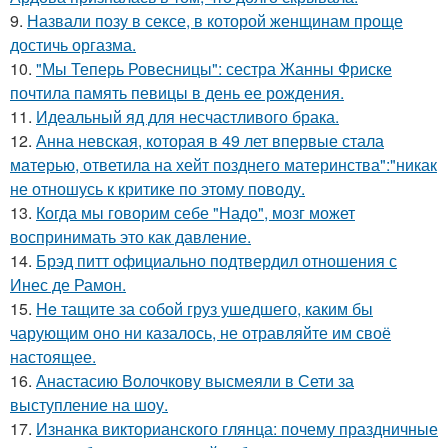
9.
Назвали позу в сексе, в которой женщинам проще
достичь оргазма.
10.
"Мы Теперь Ровесницы": сестра Жанны Фриске
почтила память певицы в день ее рождения.
11.
Идеальный яд для несчастливого брака.
12.
Анна невская, которая в 49 лет впервые стала
матерью, ответила на хейт позднего материнства":"никак
не отношусь к критике по этому поводу.
13.
Когда мы говорим себе "Надо", мозг может
воспринимать это как давление.
14.
Брэд питт официально подтвердил отношения с
Инес де Рамон.
15.
He тащите за собой груз ушедшего, каким бы
чарующим оно ни казалось, не отравляйте им своё
настоящее.
16.
Анастасию Волочкову высмеяли в Сети за
выступление на шоу.
17.
Изнанка викторианского глянца: почему праздничные