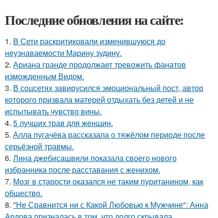
Последние обновления на сайте:
1.
В Сети раскритиковали изменившуюся до
неузнаваемости Марину зудину.
2.
Ариана гранде продолжает тревожить фанатов
изможденным Видом.
3.
В соцсетях завирусился эмоциональный пост, автор
которого призвала матерей отдыхать без детей и не
испытывать чувство вины.
4.
5 лучших трав для женщин.
5.
Алла пугачёва рассказала о тяжёлом периоде после
серьёзной травмы.
6.
Лина джебисашвили показала своего нового
избранника после расставания с женихом.
7.
Мозг в старости оказался не таким пуританином, как
общество.
8.
"Не Сравнится ни с Какой Любовью к Мужчине": Анна
Ардова призналась в том, что долго скрывала.