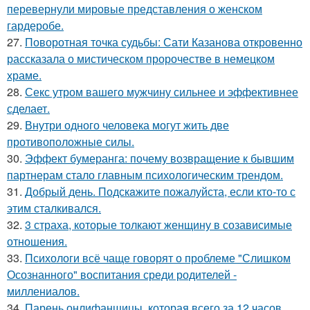
перевернули мировые представления о женском
гардеробе.
27.
Поворотная точка судьбы: Сати Казанова откровенно
рассказала о мистическом пророчестве в немецком
храме.
28.
Секс утром вашего мужчину сильнее и эффективнее
сделает.
29.
Внутри одного человека могут жить две
противоположные силы.
30.
Эффект бумеранга: почему возвращение к бывшим
партнерам стало главным психологическим трендом.
31.
Добрый день. Подскaжите пожалуйста, если кто-то с
этим сталкивался.
32.
3 страха, которые толкают женщину в созависимые
отношения.
33.
Психологи всё чаще говорят о проблеме "Слишком
Осознанного" воспитания среди родителей -
миллениалов.
34.
Парень онлифанщицы, которая всего за 12 часов