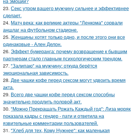
на эмоции?
23.
Секс утром вашего мужчину сильнее и эффективнее
сделает.
24.
Матч века: как великие актеры "Ленкома" сорвали
аншлаг на футбольном стадионе.
25.
Женщины хотят только одно, и после этого они все
одинаковые - Ален Делон.
26.
Эффект бумеранга: почему возвращение к бывшим
партнерам стало главным психологическим трендом.
27.
"Залипаю" на мужчину: откуда берётся
эмоциональная зависимость.
28.
Две чашки кофе перед сексом могут удвоить время
акта.
29.
Всего две чашки кофе перед сексом способны
значительно продлить половой акт.
30.
"Можно Прекращать Рожать Каждый год": Лиза моряк
показала кадры с гендер - пати и ответила на
язвительные комментарии пользователей.
31.
"Хлеб для тех, Кому Нужнее": как маленькая