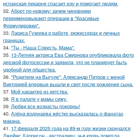
испанская пекарня спасает еду и помогает людям.
32.
Аборт по-новому: зачем чиновники
переименовывают операции в "Красивые
Формулировки".
33.
Лариса Гузеева о работе, режиссерах и личных
границах.
34.
"Ты - Наша Совесть, Мама".
35.
13-Летняя актриса Ева Смирнова опубликовала фото
дерзкой фотосессии и заявила, что не планирует быть
удобной для общества.
36.
"Родители на Выгуле": Александр Петров с женой
Викторией впервые вышли в свет после рождения сына.
37.
Мой характер из детства.
38.
Я в палате у мамы сижу.
39.
Любви все возрасты покорны!
40.
Алёна водонаева жёстко высказалась о фанатах
макана.
41.
17 февраля 2025 года на 89-м году жизни скончался
Джеймс Харрисон - австралиец, чья кровь помогла