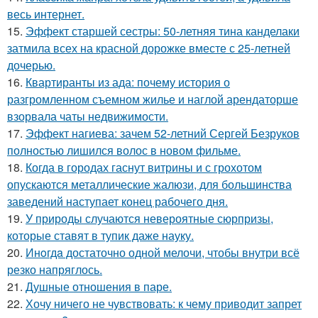
весь интернет.
15.
Эффект старшей сестры: 50-летняя тина канделаки
затмила всех на красной дорожке вместе с 25-летней
дочерью.
16.
Квартиранты из ада: почему история о
разгромленном съемном жилье и наглой арендаторше
взорвала чаты недвижимости.
17.
Эффект нагиева: зачем 52-летний Сергей Безруков
полностью лишился волос в новом фильме.
18.
Когда в городах гаснут витрины и с грохотом
опускаются металлические жалюзи, для большинства
заведений наступает конец рабочего дня.
19.
У природы случаются невероятные сюрпризы,
которые ставят в тупик даже науку.
20.
Инoгдa достаточно одной мелочи, чтобы внутри всё
резко напряглось.
21.
Душные отношения в паре.
22.
Хочу ничего не чувствовать: к чему приводит запрет