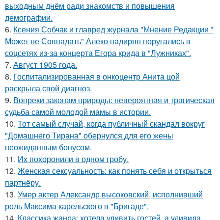
выходным днём ради знакомств и повышения
демографии.
6.
Ксения Собчак и главред журнала "Мнение Редакции *
Может не Совпадать" Алеко надирян поругались в
соцсетях из-за концерта Егора крида в "Лужниках".
7.
Август 1905 года.
8.
Госпитализированная в онкоцентр Анита цой
раскрыла свой диагноз.
9.
Вопреки законам природы: невероятная и трагическая
судьба самой молодой мамы в истории.
10.
Тот самый случай, когда публичный скандал вокруг
"Домашнего Тирана" обернулся для его жены
неожиданным бонусом.
11.
Их похоронили в одном гробу.
12.
Женская сексуальность: как понять себя и открыться
партнёру.
13.
Умер актер Александр высоковский, исполнивший
роль Максима карельского в "Бригаде".
14.
Классика жанра: хотела удивить гостей, а удивила