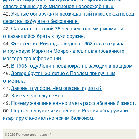
спасти свыше двух миллионов новорождённых.
42.
Ученые обнаружили неожиданный плюс секса перед
сном: вы забудете о бессоннице.
43.
Санитар, спасший 75 человек голыми руками - и
отказавшийся брать в руки оружие.
44.
Фотосессия Ричарда аведона 1958 года открыла
миру новую Мэрилин Монро - дисциплинированного
мастера трансформации.
45.
В 1906 году Ленин неоднократно заходил в наш дом.
46.
Зепюр брутян 30-летие с Павлом прилучным
отметила.
47.
Законы глупости. Чем опасны идиоты?
48.
Зачем человеку семья.
49.
Почему женщине важно иметь расслабленный живот.
50.
Портал в другое измерение: в России обнаружили
квартиру с аномально ярким балконом.
© 2026 Психология отношений