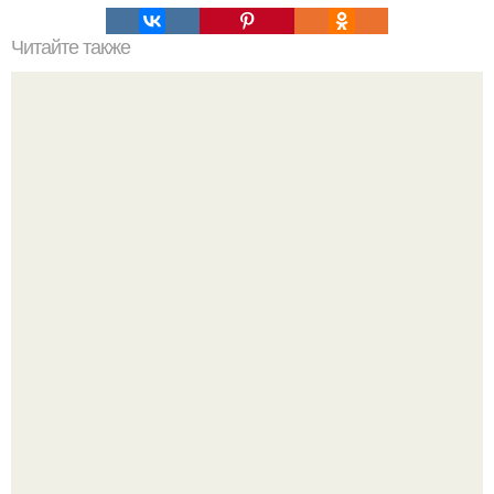
Читайте также
Что означает знак в смс переписке. Что означает
несколько полукруглых скобочек в конце предложения?
Девушка решила провести необычный эксперимент и на