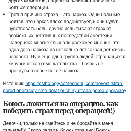
других моментов, пациенты начинают панически
бояться операции.
Третья причина страха – это наркоз. Одни больные
боятся, что наркоз плохо подействует, и они будут
чувствовать боль, другие испытывают страх от
возможных негативных последствий анестезии.
Наверняка многие слышали расхожее мнение, что
одна доза наркоза на несколько лет сокращает жизнь
человека. Ну и еще одна группа людей, страшащихся
хирургического вмешательства – боязнь не
проснуться вовсе после наркоза.
Источник:
https://psihologiyaotnoshenij.com/novosti/strah-
pered-operaciey-chto-delat-prichiny-straha-pered-operaciey
Боюсь ложиться на операцию. как
победить страх перед операцией!)
Девочки, только не смейтесь и не бросайте в меня
тапками!))) Скоро лапара, боюсь страшно! Боюсь