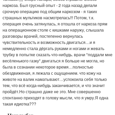
наркоза. Был грусный опыт - 2 года назад делали
срочную операцию под общим наркозом - я таких
страшных мультиков насмотрелась!!! Потом, т.к.
операция очень затянулась, я отошла от наркоза прям
на операционном столе с кишками наружу, слышала
разговоры врачей, постепенно вернулась
чувствительность и возможность двигаться…и я
немедленно стала дёргать руками и ногами и жевать
трубку в попытке сказать что-нибудь. врачи "поддали мне
весёленького газку" двигаться я больше не могла, но
была в сознании некоторое время…полностью
обездвиженая, я лежала с ощущением. что кожу на
животе на валик наматывают…успокоила себя только
тем, что всё когда-нибудь заканчивается, и что значит
пройдёт.Но страшно даже не это. Мне совершенно
спонтанно приходят в голову мысли, что я умру.Я одна
такая идиотка???