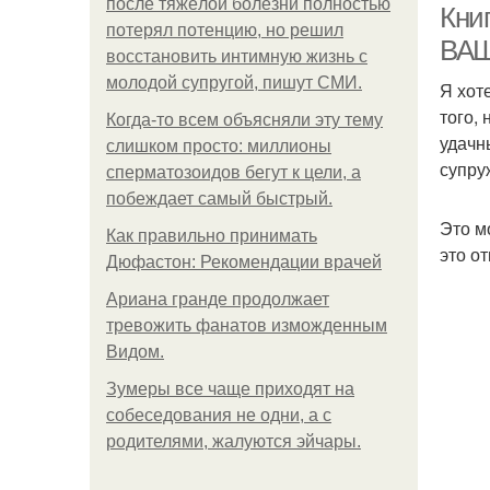
после тяжёлой болезни полностью
Кни
потерял потенцию, но решил
ВАШ
восстановить интимную жизнь с
молодой супругой, пишут СМИ.
Я хот
того,
Когда-то всем объясняли эту тему
удачн
слишком просто: миллионы
супру
сперматозоидов бегут к цели, а
побеждает самый быстрый.
Это м
Как правильно принимать
это о
Дюфастон: Рекомендации врачей
Ариана гранде продолжает
тревожить фанатов изможденным
Видом.
Зумеры все чаще приходят на
собеседования не одни, а с
родителями, жалуются эйчары.