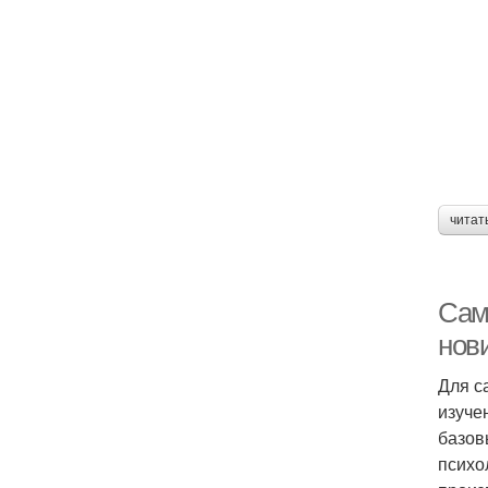
читат
Сам
нов
Для с
изуче
базов
психо