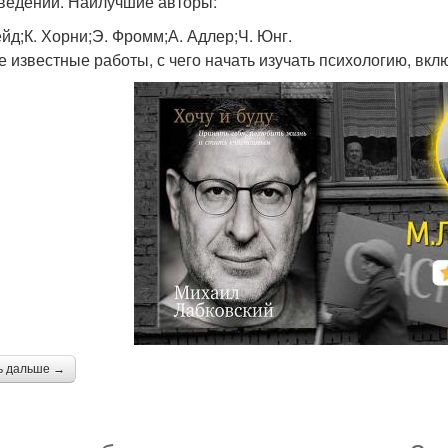
ведений. Наилучшие авторы:
ейд;К. Хорни;Э. Фромм;А. Адлер;Ч. Юнг.
 известные работы, с чего начать изучать психологию, вкл
ь дальше →