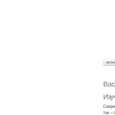
читат
Вас
Изу
Скоре
так –