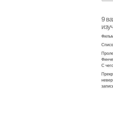
9 в
изу
Фильм
Списо
Проле
Финче
С чег
Прекр
невер
запис