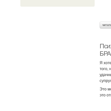
читат
Пси
БРА
Я хот
того,
удачн
супру
Это м
это о