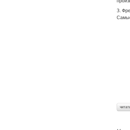
произ
З. Фр
Самые
читат