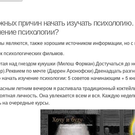
ажных причин начать изучать психологию.
чение психологии?
ы являются, также хорошим источником информации, но с к
к психологических фильмов.
тая над гнездом кукушки (Милош Форман).Достучаться до н
р).Реквием по мечте (Даррен Аронофски).Двенадцать разг
о начать изучение психологии: 5 советов начинающим + 5 кн
асным летним вечером я распивала традиционный коктейль
оятная личность. Она увлекается всем и вся. Каждую недел
ь на очередные курсы.