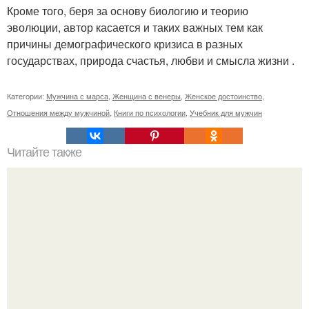
Кроме того, беря за основу биологию и теорию
эволюции, автор касается и таких важных тем как
причины демографического кризиса в разных
государствах, природа счастья, любви и смысла жизни .
Категории:
Мужчина с марса
,
Женщина с венеры
,
Женское достоинство
,
Отношения между мужчиной
,
Книги по психологии
,
Учебник для мужчин
Читайте также
Игры для влюбленных пар на расстоянии. Топ 7 идей
для свидания на расстоянии