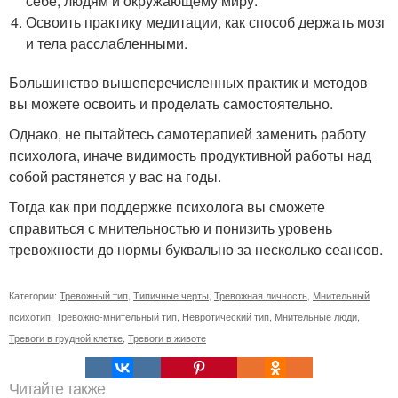
себе, людям и окружающему миру.
Освоить практику медитации, как способ держать мозг
и тела расслабленными.
Большинство вышеперечисленных практик и методов
вы можете освоить и проделать самостоятельно.
Однако, не пытайтесь самотерапией заменить работу
психолога, иначе видимость продуктивной работы над
собой растянется у вас на годы.
Тогда как при поддержке психолога вы сможете
справиться с мнительностью и понизить уровень
тревожности до нормы буквально за несколько сеансов.
Категории:
Тревожный тип
,
Типичные черты
,
Тревожная личность
,
Мнительный
психотип
,
Тревожно-мнительный тип
,
Невротический тип
,
Мнительные люди
,
Тревоги в грудной клетке
,
Тревоги в животе
Читайте также