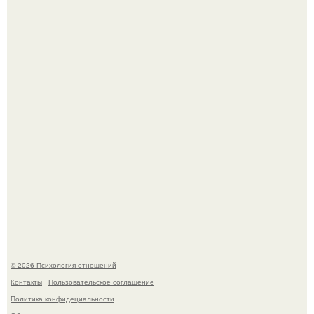
Hе надо стремиться афишировать свое равнодушие.
Расплата за характер?
© 2026 Психология отношений
Контакты
Пользовательское соглашение
Политика конфидециальности