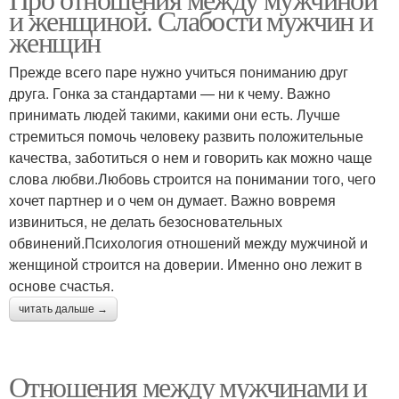
Правильные отношения
и женщиной. Слабости мужчин и
отношения
женщин
Прежде всего паре нужно учиться пониманию друг
друга. Гонка за стандартами — ни к чему. Важно
Цитаты об отношениях
Отношения в семье
принимать людей такими, какими они есть. Лучше
стремиться помочь человеку развить положительные
качества, заботиться о нем и говорить как можно чаще
слова любви.Любовь строится на понимании того, чего
Отношения между
Семейные отношения
хочет партнер и о чем он думает. Важно вовремя
мужем
извиниться, не делать безосновательных
обвинений.Психология отношений между мужчиной и
женщиной строится на доверии. Именно оно лежит в
Отношения между
основе счастья.
Здоровые отношения
людьми
читать дальше →
Отношения между мужчинами и
Женщина по отношению
Любовные отношения