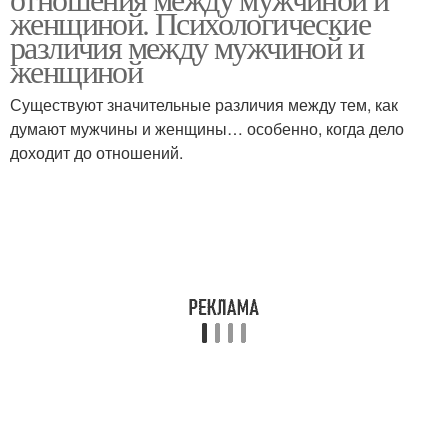
Правильные отношения
Отношения в семье
женщиной. Психологические
различия между мужчиной и
женщиной
Существуют значительные различия между тем, как
Нормальные отношения
Отношение к женщине
думают мужчины и женщины… особенно, когда дело
доходит до отношений.
Мужчина в отношениях
Мужчина по отношению
Дева в отношениях
Рак в отношениях
Совместимость в
Женщины в отношениях
отношениях