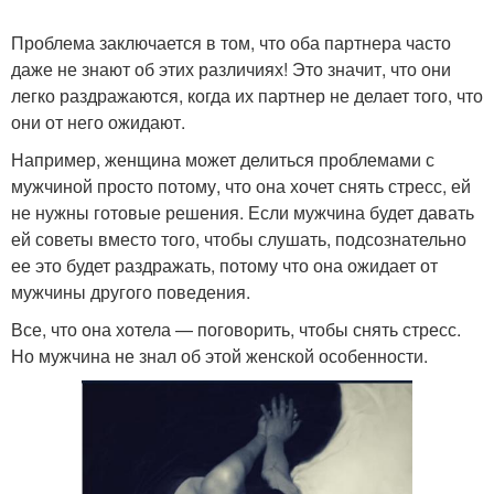
Проблема заключается в том, что оба партнера часто
даже не знают об этих различиях! Это значит, что они
Проблемы в
легко раздражаются, когда их партнер не делает того, что
Эгоист в отношениях
отношениях
они от него ожидают.
Например, женщина может делиться проблемами с
мужчиной просто потому, что она хочет снять стресс, ей
Манипулятор в
не нужны готовые решения. Если мужчина будет давать
Мужчина от отношений
отношениях
ей советы вместо того, чтобы слушать, подсознательно
ее это будет раздражать, потому что она ожидает от
мужчины другого поведения.
Все, что она хотела — поговорить, чтобы снять стресс.
Официальные
Приоритеты в
Но мужчина не знал об этой женской особенности.
отношения
отношениях
Отношения с людьми
Серьезные отношения