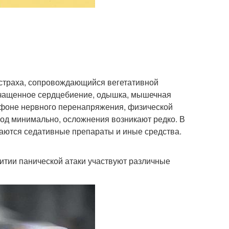
о страха, сопровождающийся вегетативной
, учащенное сердцебиение, одышка, мышечная
 фоне нервного перенапряжения, физической
лод минимально, осложнения возникают редко. В
чаются седативные препараты и иные средства.
итии панической атаки участвуют различные