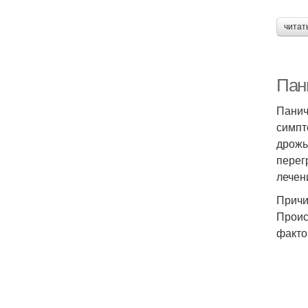
читат
Пан
Панич
симпт
дрожь
перег
лечен
Причи
Проис
факто