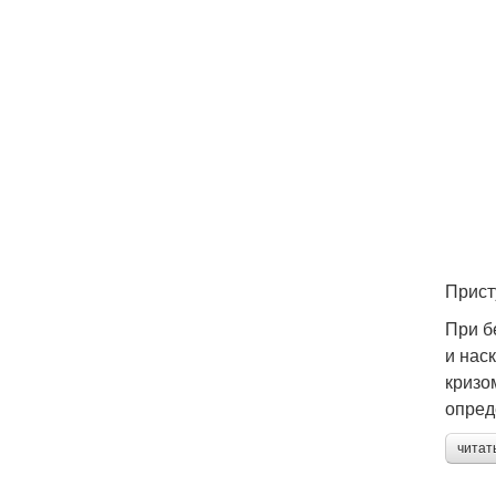
Прист
При б
и нас
кризо
опред
читат