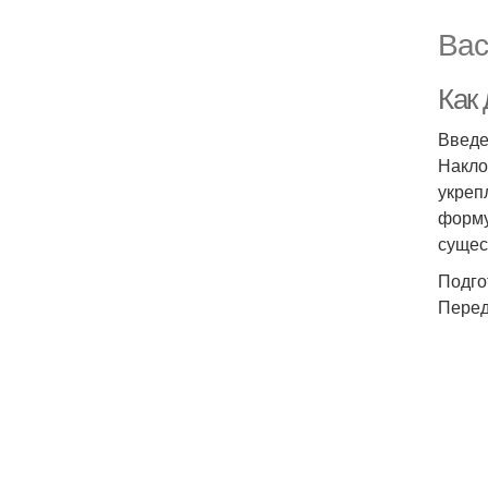
Вас
Как 
Введ
Накло
укреп
форму
сущес
Подго
Перед