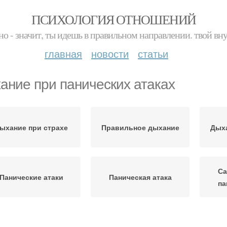
ПСИХОЛОГИЯ ОТНОШЕНИЙ
но - значит, ты идешь в правильном направлении. твой вн
главная
новости
статьи
ание при панических атаках
ыхание при страхе
Правильное дыхание
Дыха
Са
Панические атаки
Паническая атака
па
Атаки при
Ди
Атаки во время