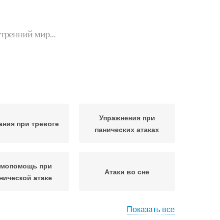
утренний мир...
Упражнения при
ния при тревоге
панических атаках
мопомощь при
Атаки во сне
нической атаке
Показать все
афрагмальное
Атаки в домашних