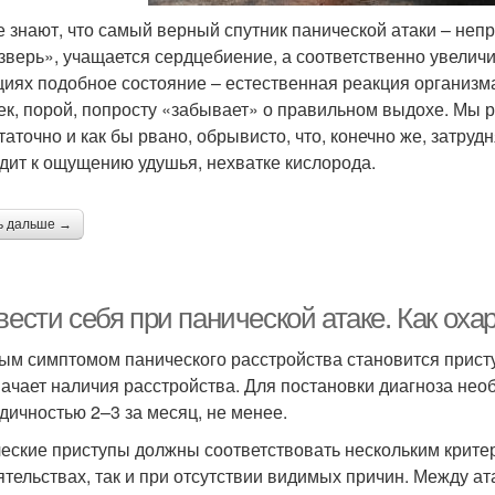
е знают, что самый верный спутник панической атаки – непр
«зверь», учащается сердцебиение, а соответственно увелич
циях подобное состояние – естественная реакция организма
ек, порой, попросту «забывает» о правильном выдохе. Мы 
таточно и как бы рвано, обрывисто, что, конечно же, затруд
дит к ощущению удушья, нехватке кислорода.
ь дальше →
вести себя при панической атаке. Как ох
ым симптомом панического расстройства становится присту
начает наличия расстройства. Для постановки диагноза нео
дичностью 2–3 за месяц, не менее.
еские приступы должны соответствовать нескольким крите
ятельствах, так и при отсутствии видимых причин. Между а