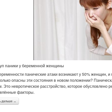
уп паники у беременной женщины
еременности панические атаки возникают у 50% женщин, и м
колько опасны эти состояния в новом положении? Паническ
м. Это невротическое расстройство, которое обусловлено р
елённые факторы.
ь дальше →