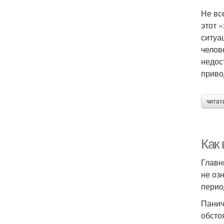
Не вс
этот 
ситуа
челов
недос
приво
читат
Как 
Главн
не оз
перио
Панич
обсто