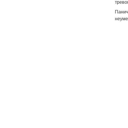
трево
Панич
неуме