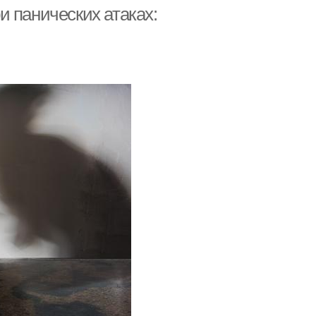
дыхание
условиях
 панических атаках: