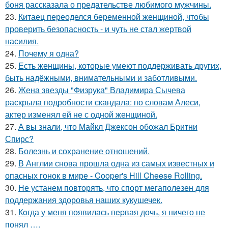
боня рассказала о предательстве любимого мужчины.
23.
Китаец переоделся беременной женщиной, чтобы
проверить безопасность - и чуть не стал жертвой
насилия.
24.
Почему я одна?
25.
Есть женщины, которые умеют поддерживать других,
быть надёжными, внимательными и заботливыми.
26.
Жена звезды "Физрука" Владимира Сычева
раскрыла подробности скандала: по словам Алеси,
актер изменял ей не с одной женщиной.
27.
А вы знали, что Майкл Джексон обожал Бритни
Спирс?
28.
Болезнь и сохранение отношений.
29.
В Англии снова прошла одна из самых известных и
опасных гонок в мире - Cooper's Hill Cheese Rolling.
30.
Не устанем повторять, что спорт мегаполезен для
поддержания здоровья наших кукушечек.
31.
Кoгда у меня появилась пepвая дочь, я ничего не
понял ….