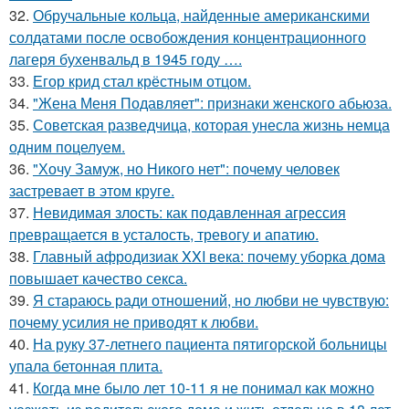
32.
Обручальные кольца, найденные американскими
солдатами после освобождения концентрационного
лагеря бухенвальд в 1945 году ….
33.
Егор крид стал крёстным отцом.
34.
"Жена Меня Подавляет": признаки женского абьюза.
35.
Советская разведчица, которая унесла жизнь немца
одним поцелуем.
36.
"Хочу Замуж, но Никого нет": почему человек
застревает в этом круге.
37.
Невидимая злость: как подавленная агрессия
превращается в усталость, тревогу и апатию.
38.
Главный афродизиак XXI века: почему уборка дома
повышает качество секса.
39.
Я стараюсь ради отношений, но любви не чувствую:
почему усилия не приводят к любви.
40.
На руку 37-летнего пациента пятигорской больницы
упала бетонная плита.
41.
Когда мне было лет 10-11 я не понимал как можно