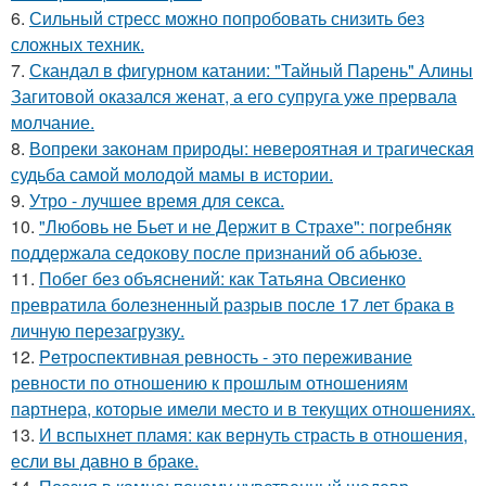
6.
Сильный стресс можно попробовать снизить без
сложных техник.
7.
Скандал в фигурном катании: "Тайный Парень" Алины
Загитовой оказался женат, а его супруга уже прервала
молчание.
8.
Вопреки законам природы: невероятная и трагическая
судьба самой молодой мамы в истории.
9.
Утро - лучшее время для секса.
10.
"Любовь не Бьет и не Держит в Страхе": погребняк
поддержала седокову после признаний об абьюзе.
11.
Побег без объяснений: как Татьяна Овсиенко
превратила болезненный разрыв после 17 лет брака в
личную перезагрузку.
12.
Peтроспективная ревность - это переживание
ревности по отношению к прошлым отношениям
партнера, которые имели место и в текущих отношениях.
13.
И вспыхнет пламя: как вернуть страсть в отношения,
если вы давно в браке.