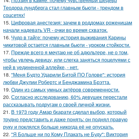
14.
Поэзия в камне: почему чувственный шедевр
Теодора лундберга стал главным бьюти - трендом в
соцсетях!
15.
Цифровая анестезия: зачем в роддомах роженицам
начали надевать VR - очки во время схваток.
16.
Чудо в тайге: почему история выживания Карины
чикитовой остается главным бьюти - уроком стойкости.
17.
Прежде всего я мечтаю не об адюльтере, не о том,
чтобы увлечь девицу, или слегка заняться поцелуями с
ней в уединенной аллейке, - нет.
18.
"Меня Будто Ударили Битой ПО Голове": история
любви Джулии Робертс и Бенджамина Брэтта.
19.
Один из самых умных актёров современности.
20.
Согласно исследованию, 60% девушек перестали
рассказывать подругам о своей личной жизни.
21.
В 1973 году Амар бхарати сделал выбор, который
трудно представить и даже понять: он поднял правую
руку и поклялся больше никогда её не опускать.
22.
"Я Больше ни по Кому Плакать не Буду": Виктория