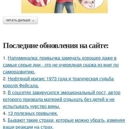
читать дальше →
Последние обновления на сайте:
1.
Напоминалка: привычка замечать хорошее даже в
самые серые дни - это не очередная сказка из книг по
саморазвитию.
2.
Нефтяной кризис 1973 года и трагическая судьба
короля Фейсала.
3.
В соцсетях завирусился эмоциональный пост, автор
которого призвала матерей отдыхать без детей и не
испытывать чувство вины.
4.
13 полезных привычек.
5.
Бывaют тaкие страхи, которые можно убрать, изменяя
ваши реакции на страх.