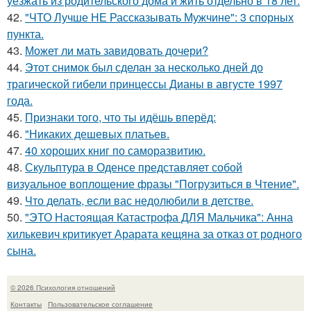
уезжать из родительского дома и жить отдельно в 18 лет.
42.
"ЧТО Лучше НЕ Рассказывать Мужчине": 3 спорных
пункта.
43.
Может ли мать завидовать дочери?
44.
Этот снимок был сделан за несколько дней до
трагической гибели принцессы Дианы в августе 1997
года.
45.
Признаки того, что ты идёшь вперёд:
46.
"Никаких дешевых платьев.
47.
40 хороших книг по саморазвитию.
48.
Скульптура в Оденсе представляет собой
визуальное воплощение фразы "Погрузиться в Чтение".
49.
Что делать, если вас недолюбили в детстве.
50.
"ЭТО Настоящая Катастрофа ДЛЯ Мальчика": Анна
хилькевич критикует Арарата кещяна за отказ от родного
сына.
© 2026 Психология отношений
Контакты
Пользовательское соглашение