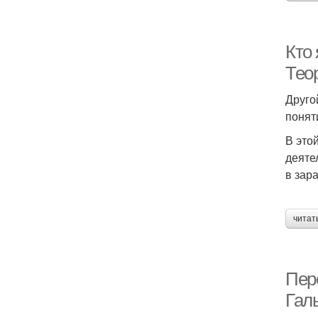
Кто
Тео
Друго
понят
В это
деяте
в зар
читат
Пер
Гал