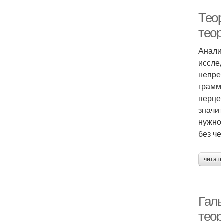
Тео
тео
Анали
иссле
непре
грамм
перце
значи
нужно
без ч
читат
Гал
тео