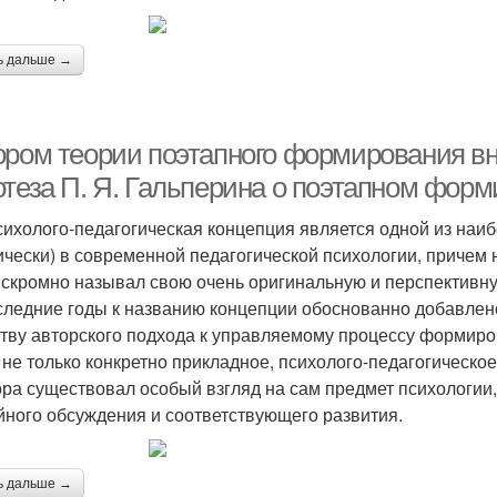
ь дальше →
ором теории поэтапного формирования вн
отеза П. Я. Гальперина о поэтапном фор
сихолого-педагогическая концепция является одной из наибо
ически) в современной педагогической психологии, причем н
 скромно называл свою очень оригинальную и перспективну
следние годы к названию концепции обоснованно добавлено
тву авторского подхода к управляемому процессу формиро
 не только конкретно прикладное, психолого-педагогическое
ора существовал особый взгляд на сам предмет психологии, 
йного обсуждения и соответствующего развития.
ь дальше →