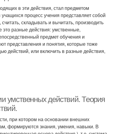
одящих в эти действия, стал предметом
ны учащихся процесс учения представляет собой
 считать, складывать и вычитать, производить
се это разные действия: умственные,
непосредственный предмет обучения и
яют представления и понятия, которые тоже
щью действий, или включить в разные действия,
ии умственных действий. Теория
твий.
сти, при котором на основании внешних
м, формируются знания, умения, навыки. В
иентировочная основа действия ), т.е. система