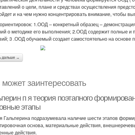
тавлений о цели, плане и средствах осуществления предсто
ойдет и на чем нужно концентрировать внимание, чтобы вы
ориентировок: 1.ООД – конкретный образец – демонстрация
ний о методике его выполнения; 2.ООД содержит полные и
вий; 3 .ООД обучаемый создает самостоятельно на основе п
ь дальше →
 может заинтересовать
ьперин п я теория поэтапного формирова
овные этапы
я Гальперина подразумевала наличие шести этапов формир
тировочная основа, материальные действия, внешнеречевы
енные действия.