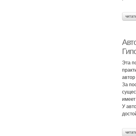
читат
Авт
Гип
Эта п
практ
автор
За по
сущес
имеет
У авт
досто
читат