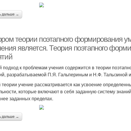
ь дальше →
ором теории поэтапного формирования у
чения является. Теория поэтапного форм
ятий
й подход к проблемам учения содержится в теории поэтап
ий, разрабатываемой П.Я. Гальпериным и Н.Ф. Талызиной и
й теории учение рассматривается как усвоение определенн
льности, которые включают в себя заданную систему знани
анее заданных пределах.
ь дальше →