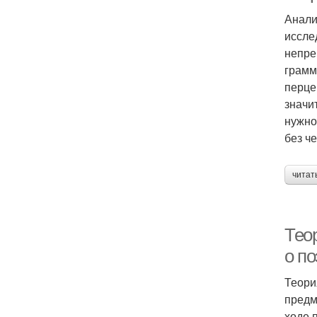
Анали
иссле
непре
грамм
перце
значи
нужно
без ч
читат
Тео
о п
Теори
предм
ходе 