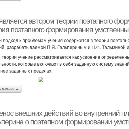
 является автором теории поэтапного фо
рия поэтапного формирования умственны
й подход к проблемам учения содержится в теории поэтап
ий, разрабатываемой П.Я. Гальпериным и Н.Ф. Талызиной и
й теории учение рассматривается как усвоение определенн
льности, которые включают в себя заданную систему знани
анее заданных пределах.
ь дальше →
енос внешних действий во внутренний пла
ьперина о поэтапном формировании умст