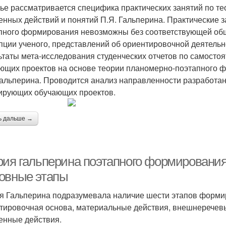
тье рассматривается специфика практических занятий по 
енных действий и понятий П.Я. Гальперина. Практические 
пного формирования невозможны без соответствующей об
пции ученого, представлений об ориентировочной деятельно
ьтаты мета-исследования студенческих отчетов по самосто
ющих проектов на основе теории планомерно-поэтапного 
Гальперина. Проводится анализ направленности разработан
рующих обучающих проектов.
ь дальше →
рия гальперина поэтапного формирования
овные этапы
я Гальперина подразумевала наличие шести этапов формир
тировочная основа, материальные действия, внешнеречевы
енные действия.