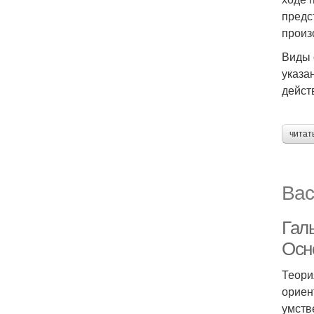
предс
произ
Виды 
указа
дейст
читат
Вас
Гал
Осн
Теори
ориен
умств