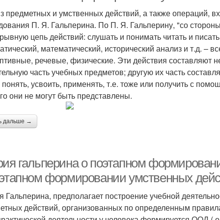
з предметных и умственных действий, а также операций, вх
дования П. Я. Гальперина. По П. Я. Гальперину, "со сторо
рывную цепь действий: слушать и понимать читать и писать,
атический, математический, исторический анализ и т.д. – в
птивные, речевые, физические. Эти действия составляют 
тельную часть учебных предметов; другую их часть составл
 понять, усвоить, применять, т.е. тоже или получить с помо
его они не могут быть представлены.
ь дальше →
рия гальперина о поэтапном формирован
оэтапном формировании умственных дейс
я Гальперина, предполагает построение учебной деятельно
етных действий, организованных по определенным правила
практической деятельности у человека формируется ООД ( ор