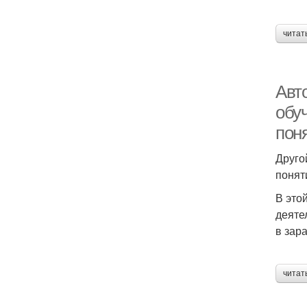
читат
Авт
обу
пон
Друго
понят
В это
деяте
в зар
читат