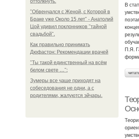
оттолкнуть.
В ста
умств
"Обвенчался с Женой, с Которой в
поэта
Браке уже Около 15 лет" - Анатолий
конце
Цой удивил поклонников "тайной
резул
свадьбой".
обуча
Как правильно принимать
П.Я. 
Дюфастон: Рекомендации врачей
форми
"Ты такой единственный на всём
белом свете …":
читат
Зумеры все чаще приходят на
собеседования не одни, а с
родителями, жалуются эйчары.
Тео
Осн
Теори
ориен
умств