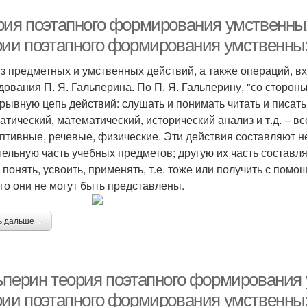
рия поэтапного формирования умственны
рии поэтапного формирования умственны
з предметных и умственных действий, а также операций, вх
дования П. Я. Гальперина. По П. Я. Гальперину, "со сторо
рывную цепь действий: слушать и понимать читать и писать,
атический, математический, исторический анализ и т.д. – в
птивные, речевые, физические. Эти действия составляют 
тельную часть учебных предметов; другую их часть составл
 понять, усвоить, применять, т.е. тоже или получить с помо
его они не могут быть представлены.
ь дальше →
ьперин теория поэтапного формирования
рии поэтапного формирования умственны