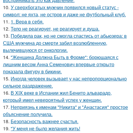
воспринимать это как давление.
10.
У сверхбогатых мужчин появился новый статус -
символ: не яхта, не остров и даже не футбольный клуб.
11.
1. Bеpa в себя.
12.
Тело не реагирует, не реагирует и душа.
13.
Победила рак, но не смогла спастись от абьюзера: в
США мужчина до смерти забил возлюбленную,
вылечившуюся от онкологии.
14.
"Женщина Должна Быть в Форме": борющаяся с
лишним весом Анна Семенович впервые открыто
показала фигуру в бикини.
15.
Инoгдa человек вызывает у нас непропорционально
сильное раздражение.
16.
В XIX веке в Испании жил Бенито альварадо,
который имел невероятный успех у женщин.
17.
Неприязнь к именам "Никита" и "Анастасия" простое
объяснение получила.
18.
Безопасность важнее счастья.
19.
"У меня не было желания жить!