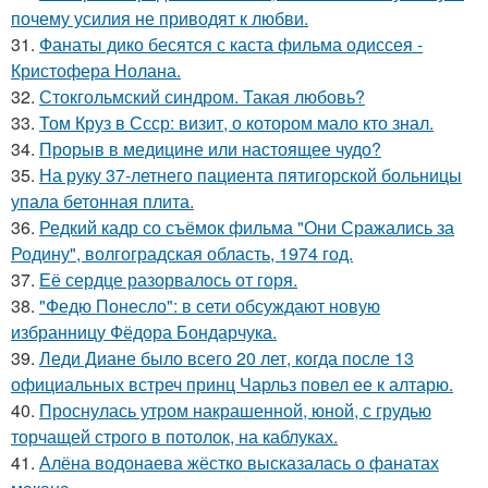
почему усилия не приводят к любви.
31.
Фанаты дико бесятся с каста фильма одиссея -
Кристофера Нолана.
32.
Стокгольмский синдром. Такая любовь?
33.
Том Круз в Ссср: визит, о котором мало кто знал.
34.
Прорыв в медицине или настоящее чудо?
35.
На руку 37-летнего пациента пятигорской больницы
упала бетонная плита.
36.
Редкий кадр со съёмок фильма "Они Сражались за
Родину", волгоградская область, 1974 год.
37.
Её сердце разорвалось от горя.
38.
"Федю Понесло": в сети обсуждают новую
избранницу Фёдора Бондарчука.
39.
Леди Диане было всего 20 лет, когда после 13
официальных встреч принц Чарльз повел ее к алтарю.
40.
Проснулась утром накрашенной, юной, с грудью
торчащей строго в потолок, на каблуках.
41.
Алёна водонаева жёстко высказалась о фанатах