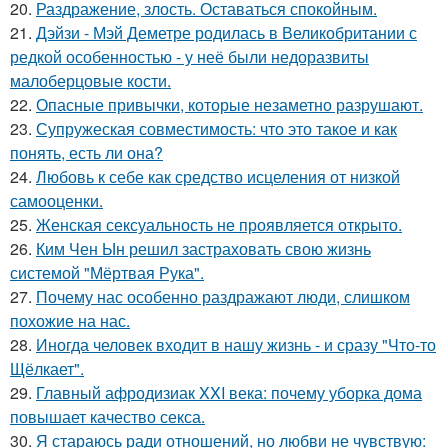
20.
Раздражение, злость. Оставаться спокойным.
21.
Дэйзи - Мэй Деметре родилась в Великобритании с
редкой особенностью - у неё были недоразвиты
малоберцовые кости.
22.
Опасные привычки, которые незаметно разрушают.
23.
Супружеская совместимость: что это такое и как
понять, есть ли она?
24.
Любовь к себе как средство исцеления от низкой
самооценки.
25.
Женская сексуальность не проявляется открыто.
26.
Ким Чен Ын решил застраховать свою жизнь
системой "Мёртвая Рука".
27.
Почему нас особенно раздражают люди, слишком
похожие на нас.
28.
Иногда человек входит в нашу жизнь - и сразу "Что-то
Щёлкает".
29.
Главный афродизиак XXI века: почему уборка дома
повышает качество секса.
30.
Я стараюсь ради отношений, но любви не чувствую: