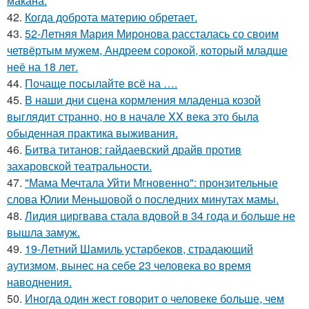
макана.
42.
Когда доброта материю обретает.
43.
52-Летняя Мария Миронова рассталась со своим
четвёртым мужем, Андреем сорокой, который младше
неё на 18 лет.
44.
Почаще посылайте всё на ….
45.
В наши дни сцена кормления младенца козой
выглядит странно, но в начале XX века это была
обыденная практика выживания.
46.
Битва титанов: гайдаевский драйв против
захаровской театральности.
47.
"Мама Мечтала Уйти Мгновенно": пронзительные
слова Юлии Меньшовой о последних минутах мамы.
48.
Лидия циргвава стала вдовой в 34 года и больше не
вышла замуж.
49.
19-Летний Шамиль устарбеков, страдающий
аутизмом, вынес на себе 23 человека во время
наводнения.
50.
Иногда один жест говорит о человеке больше, чем