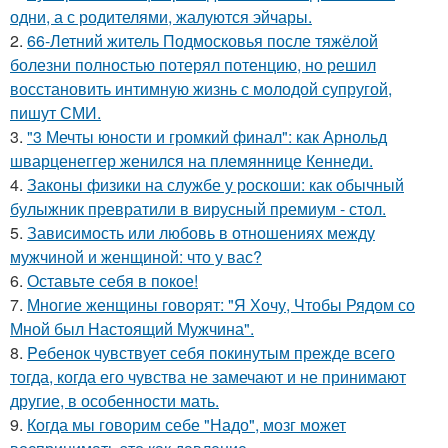
одни, а с родителями, жалуются эйчары.
2.
66-Летний житель Подмосковья после тяжёлой
болезни полностью потерял потенцию, но решил
восстановить интимную жизнь с молодой супругой,
пишут СМИ.
3.
"3 Мечты юности и громкий финал": как Арнольд
шварценеггер женился на племяннице Кеннеди.
4.
Законы физики на службе у роскоши: как обычный
булыжник превратили в вирусный премиум - стол.
5.
Зависимость или любовь в отношениях между
мужчиной и женщиной: что у вас?
6.
Оставьте себя в покое!
7.
Многие женщины говорят: "Я Хочу, Чтобы Рядом со
Мной был Настоящий Мужчина".
8.
Peбенок чувствует себя покинутым прежде всего
тогда, когда его чувства не замечают и не принимают
другие, в особенности мать.
9.
Когда мы говорим себе "Надо", мозг может