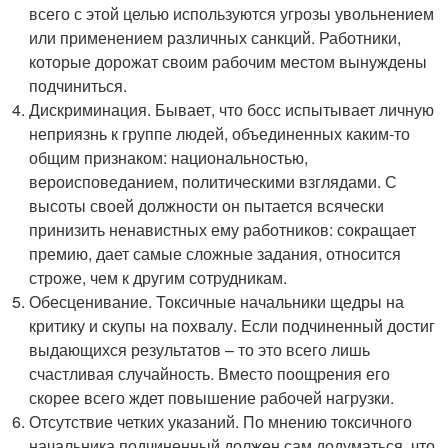
всего с этой целью используются угрозы увольнением
или применением различных санкций. Работники,
которые дорожат своим рабочим местом вынуждены
подчиниться.
Дискриминация. Бывает, что босс испытывает личную
неприязнь к группе людей, объединенных каким-то
общим признаком: национальностью,
вероисповеданием, политическими взглядами. С
высоты своей должности он пытается всячески
принизить ненавистных ему работников: сокращает
премию, дает самые сложные задания, относится
строже, чем к другим сотрудникам.
Обесценивание. Токсичные начальники щедры на
критику и скупы на похвалу. Если подчиненный достиг
выдающихся результатов – то это всего лишь
счастливая случайность. Вместо поощрения его
скорее всего ждет повышение рабочей нагрузки.
Отсутствие четких указаний. По мнению токсичного
начальника подчиненный должен сам додуматься, что