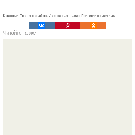
Категории:
Травля на работе
,
Изощренная травля
,
Придирки по мелочам
Читайте также
Если мужчина подмигивает женщине, что это значит.
Зачем мужчина мне подмигнул?