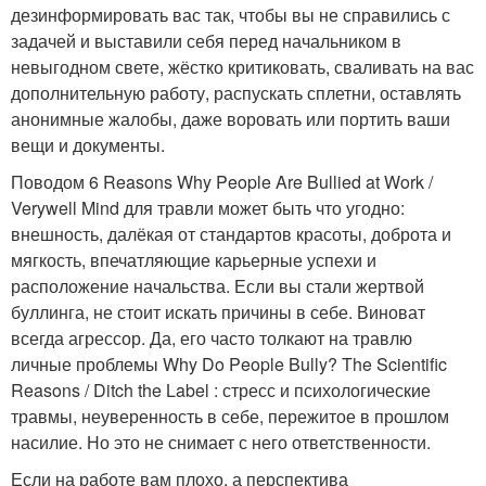
дезинформировать вас так, чтобы вы не справились с
задачей и выставили себя перед начальником в
невыгодном свете, жёстко критиковать, сваливать на вас
дополнительную работу, распускать сплетни, оставлять
анонимные жалобы, даже воровать или портить ваши
вещи и документы.
Поводом
6 Reasons Why People Are Bullied at Work /
Verywell Mind для травли может быть что угодно:
внешность, далёкая от стандартов красоты, доброта и
мягкость, впечатляющие карьерные успехи и
расположение начальства. Если вы стали жертвой
буллинга, не стоит искать причины в себе. Виноват
всегда агрессор. Да, его часто толкают на травлю
личные проблемы
Why Do People Bully? The Scientific
Reasons / Ditch the Label : стресс и психологические
травмы, неуверенность в себе, пережитое в прошлом
насилие. Но это не снимает с него ответственности.
Если на работе вам плохо, а перспектива