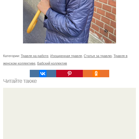
Категории:
Травля на работе
,
Изощренная травля
,
Статья за травлю
,
Травля в
женском коллективе
,
Бабский коллектив
Читайте также
Игры для влюбленных пар на расстоянии. Топ 7 идей