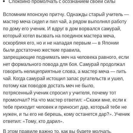
Спокойно промолчать с осознанием своей силы
Вспомним японскую притчу. Однажды старый учитель —
мастер меча сидел и пил чай, а рядом выполнял работу
по дому его ученик. И вдруг в дом ворвался самурай,
который хотел вызвать на поединок мастера меча,
оскорбляя его, но и не нападая первым — в Японии
были достаточно жесткие правила,
запрещающие поднимать меч на человека равного, если
нет формального повода для боя. Самурай продолжал
говорить нелицеприятные слова, а мастер меча — пить
чай. Когда самурай истощил запас ругательств и ушел,
потому как поводов достать меч не было,
потрясенный ученик спросил у учителя, почему тот
промолчал? На что мастер ответил: «Скажи мне, если к
тебе приходит человек и приносит дар, который тебе не
нужен, и ты его не берешь, кому останется дар?». Ученик
ответил: «Тому, кто дарил».
В этом правиле важно то, как вы будете молчать.