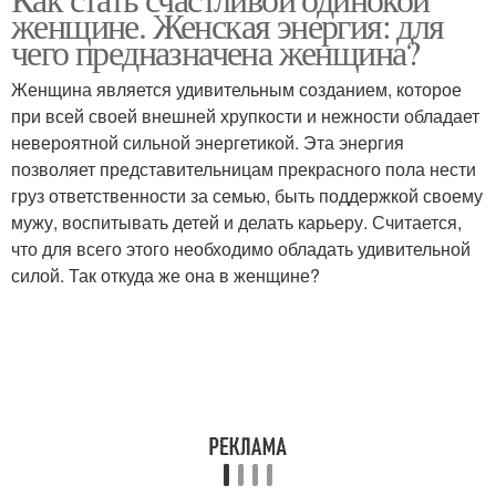
Женская чакра
женщине. Женская энергия: для
практик
чего предназначена женщина?
Женщина является удивительным созданием, которое
при всей своей внешней хрупкости и нежности обладает
Лунная энергия
Энергия в женщинах
невероятной сильной энергетикой. Эта энергия
позволяет представительницам прекрасного пола нести
груз ответственности за семью, быть поддержкой своему
мужу, воспитывать детей и делать карьеру. Считается,
Энергия в теле
Мужские энергии
что для всего этого необходимо обладать удивительной
силой. Так откуда же она в женщине?
Йог для женской
Энергия для здоровья
энергии
Йог для женского
Женская воронка
здоровья