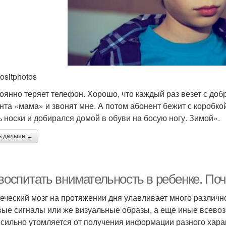
ositphotos
оянно теряет телефон. Хорошо, что каждый раз везет с доб
нта «мама» и звонят мне. А потом абонент бежит с коробкой
ь носки и добирался домой в обуви на босую ногу. Зимой».
ь дальше →
 воспитать внимательность в ребенке. По
еческий мозг на протяжении дня улавливает много различн
вые сигналы или же визуальные образы, а еще иные всево
 сильно утомляется от получения информации разного хара