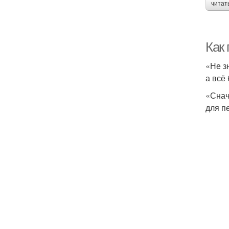
читат
Как
«Не з
а всё
«Снач
для п