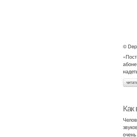
© Dep
«Пост
абоне
надет
читат
Как
Челов
звуко
очень