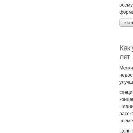
всему
форми
читат
Как
лет
Мелки
недос
улучш
специ
конце
Невни
расск
элеме
Цель 