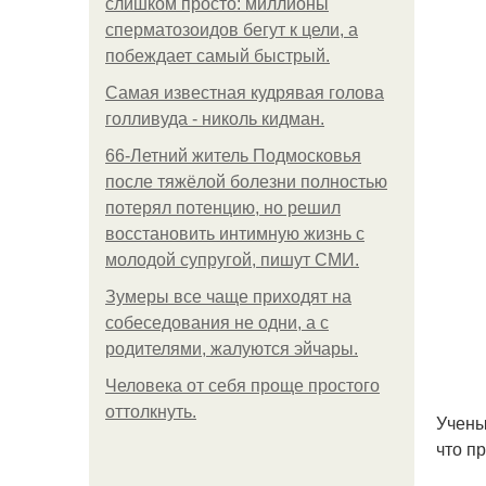
слишком просто: миллионы
сперматозоидов бегут к цели, а
побеждает самый быстрый.
Самая известная кудрявая голова
голливуда - николь кидман.
66-Летний житель Подмосковья
после тяжёлой болезни полностью
потерял потенцию, но решил
восстановить интимную жизнь с
молодой супругой, пишут СМИ.
Зумеры все чаще приходят на
собеседования не одни, а с
родителями, жалуются эйчары.
Человека от себя проще простого
оттолкнуть.
Учены
что п