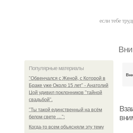
если тебе труд
Вни
Популярные материалы
Вн
"Обвенчался с Женой, с Которой в
Браке уже Около 15 лет" - Анатолий
Цой удивил поклонников "тайной
свадьбой".
Вза
"Ты такой единственный на всём
вни
белом свете …":
Когда-то всем объясняли эту тему