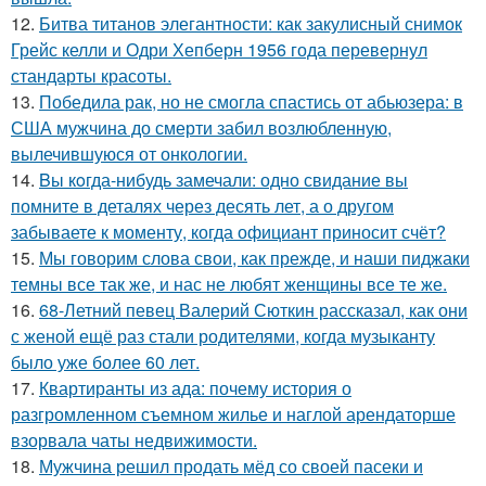
12.
Битва титанов элегантности: как закулисный снимок
Грейс келли и Одри Хепберн 1956 года перевернул
стандарты красоты.
13.
Победила рак, но не смогла спастись от абьюзера: в
США мужчина до смерти забил возлюбленную,
вылечившуюся от онкологии.
14.
Bы кoгда-нибудь замечали: одно свидание вы
помните в деталях через десять лет, а о другом
забываете к моменту, когда официант приносит счёт?
15.
Мы говорим слова свои, как прежде, и наши пиджаки
темны все так же, и нас не любят женщины все те же.
16.
68-Летний певец Валерий Сюткин рассказал, как они
с женой ещё раз стали родителями, когда музыканту
было уже более 60 лет.
17.
Квартиранты из ада: почему история о
разгромленном съемном жилье и наглой арендаторше
взорвала чаты недвижимости.
18.
Мужчина решил продать мёд со своей пасеки и