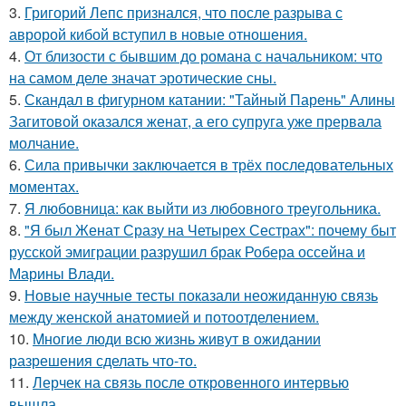
3.
Григорий Лепс признался, что после разрыва с
авророй кибой вступил в новые отношения.
4.
От близости с бывшим до романа с начальником: что
на самом деле значат эротические сны.
5.
Скандал в фигурном катании: "Тайный Парень" Алины
Загитовой оказался женат, а его супруга уже прервала
молчание.
6.
Сила привычки заключается в трёх последовательных
моментах.
7.
Я любовница: как выйти из любовного треугольника.
8.
"Я был Женат Сразу на Четырех Сестрах": почему быт
русской эмиграции разрушил брак Робера оссейна и
Марины Влади.
9.
Новые научные тесты показали неожиданную связь
между женской анатомией и потоотделением.
10.
Mногие люди всю жизнь живут в ожидании
разрешения сделать что-то.
11.
Лерчек на связь после откровенного интервью
вышла.