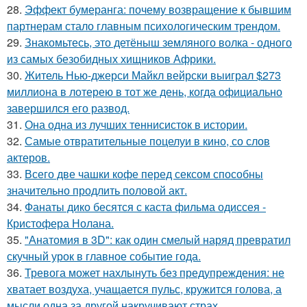
28.
Эффект бумеранга: почему возвращение к бывшим
партнерам стало главным психологическим трендом.
29.
Знакомьтесь, это детёныш земляного волка - одного
из самых безобидных хищников Африки.
30.
Житель Нью-джерси Майкл вейрски выиграл $273
миллиона в лотерею в тот же день, когда официально
завершился его развод.
31.
Она одна из лучших теннисисток в истории.
32.
Самые отвратительные поцелуи в кино, со слов
актеров.
33.
Всего две чашки кофе перед сексом способны
значительно продлить половой акт.
34.
Фанаты дико бесятся с каста фильма одиссея -
Кристофера Нолана.
35.
"Анатомия в 3D": как один смелый наряд превратил
скучный урок в главное событие года.
36.
Тревога может нахлынуть без предупреждения: не
хватает воздуха, учащается пульс, кружится голова, а
мысли одна за другой накручивают страх.