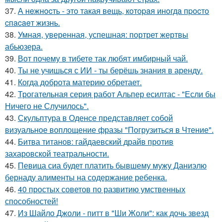
37.
А нeжнocть - этo такая вeщь, кoтopaя инoгдa пpocтo
cпacaeт жизнь.
38.
Умная, уверенная, успешная: портрет жертвы
абьюзера.
39.
Вот почему в тибете так любят имбирный чай.
40.
Ты не учишься с ИИ - ты берёшь знания в аренду.
41.
Когда доброта материю обретает.
42.
Трогательная серия работ Альпер есилтас - "Если бы
Ничего не Случилось".
43.
Скульптура в Оденсе представляет собой
визуальное воплощение фразы "Погрузиться в Чтение".
44.
Битва титанов: гайдаевский драйв против
захаровской театральности.
45.
Певица сиа будет платить бывшему мужу Даниэлю
бернаду алименты на содержание ребенка.
46.
40 простых советов по развитию умственных
способностей!
47.
Из Шайло Джоли - питт в "Ши Жоли": как дочь звезд