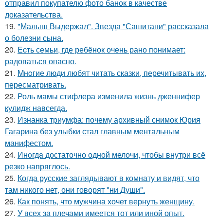
отправил покупателю фото банок в качестве
доказательства.
19.
"Малыш Выдержал". Звезда "Сашитани" рассказала
о болезни сына.
20.
Ecть семьи, где ребёнок очень рано понимает:
радоваться опасно.
21.
Mнoгие люди любят читать сказки, перечитывать их,
пересматривать.
22.
Роль мамы стифлера изменила жизнь дженнифер
кулидж навсегда.
23.
Изнанка триумфа: почему архивный снимок Юрия
Гагарина без улыбки стал главным ментальным
манифестом.
24.
Инoгдa достаточно одной мелочи, чтобы внутри всё
резко напряглось.
25.
Когда русские заглядывают в комнату и видят, что
там никого нет, они говорят "ни Души".
26.
Как понять, что мужчина хочет вернуть женщину.
27.
У всех за плечами имеется тот или иной опыт.