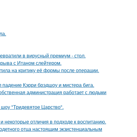
ла.
евратили в вирусный премиум - стол.
зрыва с Итаном слейтером.
тила на критику её формы после операции.
л падение Кэрри брэдшоу и мистера бига.
собственная администрация работает с людьми
 шоу "Тридевятое Царство".
 и некоторые отличия в подходе к воспитанию.
одетного отца настоящим экзистенциальным