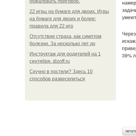
обжаловать приговор.
намер
задач
22 игры на бумаге для двоих. Игры
умеют
на бумаге для двоих и более:
правила для 22 игр
Через
Отсутствие страха, как симптом
искаж
болезни. За несколько лет до
приве
Инструктаж для родителей на 1
39% л
сентября. dizoff.ru
Скучно в постели? Здесь 10
способов развеселиться
читат