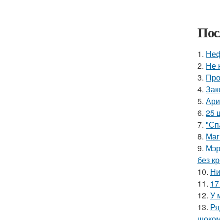
Пос
1.
Неф
2.
Hе 
3.
Про
4.
Зак
5.
Ари
6.
25 
7.
"Сп
8.
Маг
9.
Мэр
без кр
10.
Ни
11.
17
12.
У 
13.
Ря
шоком