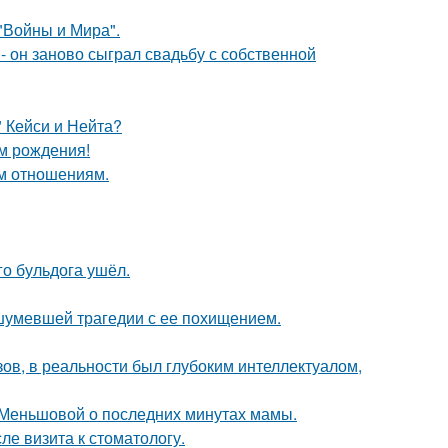
"Войны и Мира".
 он заново сыграл свадьбу с собственной
" Кейси и Нейта?
ём рождения!
ым отношениям.
го бульдога ушёл.
ашумевшей трагедии с ее похищением.
ов, в реальности был глубоким интеллектуалом,
 Меньшовой о последних минутах мамы.
ле визита к стоматологу.