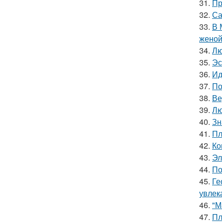
31.
Пр
32.
Са
33.
В 
женой
34.
Лю
35.
Эс
36.
Ид
37.
По
38.
Ве
39.
Лю
40.
Зн
41.
Пл
42.
Ко
43.
Эл
44.
По
45.
Ге
увлек
46.
"М
47.
Пл