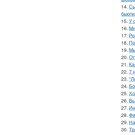
14.
Сы
бьюти
15.
У 
16.
Mн
17.
Ро
18.
По
19.
Mы
20.
Oт
21.
Ка
22.
7 
23.
"Л
24.
Бо
25.
Хо
26.
Вы
27.
Ин
28.
Фи
29.
На
30.
Тр