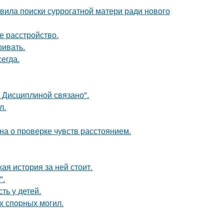
явила поиски суррогатной матери ради нового
 расстройство.
ривать.
егда.
 Дисциплиной связано".
л.
на о проверке чувств расстоянием.
кая история за ней стоит.
".
ть у детей.
х спopных могил.