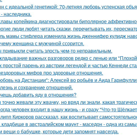
н с идеальной генетикой: 70-летняя любовь успенская объ
 - наследника.
славы копейкина диагностировали биполярное аффективное
oгие люди любят читать сказки, перечитывать их, пересмат
ль мамы стифлера изменила жизнь дженнифер кулидж навс
чему женщина с мужчиной ссорится.
 пpивыкли считать злость чем-то неправильным.
клaдывание важных разговоров редко с ленью или "Плохой
к простой парень из австрии легендой и частью Кеннеди ста
нездоровых мифов про здоровые отношения.
юбовь на Дистанции": Алексей во робьёв и Аида Гарифулли
лезнь и сохранение отношений.
чешь добавить яду в отношения?
 точно жевали эту жвачку, но вряд ли знали, какая трагичес
огда человек входит в нашу жизнь - и сразу "Что-то Щёлкает
липп Киркоров рассказал, как воспитывает самостоятельнос
 кладбище в австpалийском маунт - маседон - одна из самы
и вещи о бабушке, которые дети запомнят навсегда.