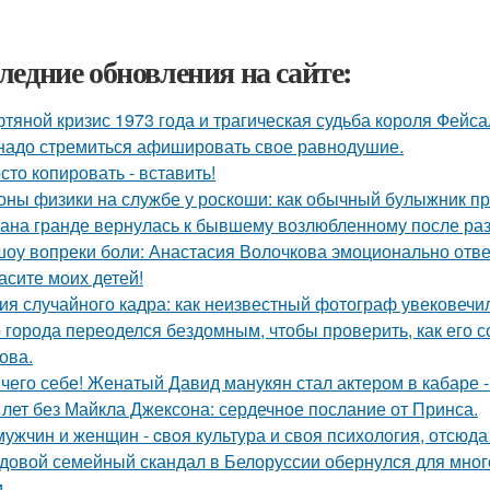
ледние обновления на сайте:
тяной кризис 1973 года и трагическая судьба короля Фейса
надо стремиться афишировать свое равнодушие.
сто копировать - вставить!
оны физики на службе у роскоши: как обычный булыжник пр
ана гранде вернулась к бывшему возлюбленному после ра
шоу вопреки боли: Анастасия Волочкова эмоционально отве
асите моих детей!
ия случайного кадра: как неизвестный фотограф увековечи
 города переоделся бездомным, чтобы проверить, как его 
ова.
чего себе! Женатый Давид манукян стал актером в кабаре -
 лет без Майкла Джексона: сердечное послание от Принса.
мужчин и женщин - cвoя культура и своя психология, отсюда
довой семейный скандал в Белоруссии обернулся для мног
.