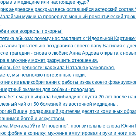
орыв в медицине или настоящее чудо?
рик андреасян раскрыл весь оставшийся актерский состав 
Малайзии мужчина провернул мощный романтический трюк -
.
бви все возрасты покорны!
тетика абьюза: почему нас так тянет к "Идеальной Картинке
а галич трогательно поздравила своего папу Василия с дн
сле трагедии - снова о любви: Анна Ардова открыта к нов
ра в мужчину может разрушить отношения.
бовь без ревности: как жила Наталья крачковская.
аете, мы немножко потерянные люди.
отник из великобритании с работы из-за своего французско
нцертный экзамен для собаки - поводыря.
изабет смарт выбрала бодибилдинг спустя 20 лет после н
лезный чай от 50 болезней из восточной медицины.
оргий Вицин, подаривший зрителям десятки комичных образ
авшимся йогой и искусством.
ама Мечтала Уйти Мгновенно": пронзительные слова Юлии
юс фобия в копилку: мужчине ампутировали руки и ноги пос