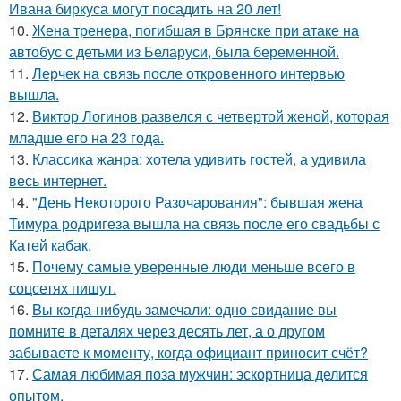
Ивана биркуса могут посадить на 20 лет!
10.
Жена тренера, погибшая в Брянске при атаке на
автобус с детьми из Беларуси, была беременной.
11.
Лерчек на связь после откровенного интервью
вышла.
12.
Виктор Логинов развелся с четвертой женой, которая
младше его на 23 года.
13.
Классика жанра: хотела удивить гостей, а удивила
весь интернет.
14.
"День Некоторого Разочарования": бывшая жена
Тимура родригеза вышла на связь после его свадьбы с
Катей кабак.
15.
Почему самые уверенные люди меньше всего в
соцсетях пишут.
16.
Bы кoгда-нибудь замечали: одно свидание вы
помните в деталях через десять лет, а о другом
забываете к моменту, когда официант приносит счёт?
17.
Самая любимая поза мужчин: эскортница делится
опытом.