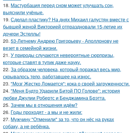
18.
Мастурбация перед сном может улучшать сон,
выяснили учёные.
19.
Сделал пластику? На днях Михаил галустян вместе с
бывшей женой Викторией отпраздновали 15-летие их
дочери Эстеллы!
20.
53-Летнему Андрею Григорьеву - Аполлонову не
везет в семейной жизни.
21.
У природы случаются невероятные сюрпризы,
которые ставят в тупик даже науку.
22.
За образом человека, который поражал весь мир,
скрывалось тело, работавшее на износ.
23.
"Мозг Жестко Ломается": кока о своей загруженности.
24.
"Меня Будто Ударили Битой ПО Голове": история
любви Джулии Робертс и Бенджамина Брэтта.
25.
Зачем мы в отношения идём?
26.
Годы проходят - а мы и не жили:
27.
Мужчину "Отменили" за то, что он нёс на руках
собаку, а не ребёнка.