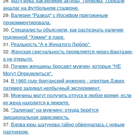
28.
Матч века: как великие актеры "Ленкома" сорвали
аншлаг на футбольном стадионе.
29.
Валерия "Развод" с Иосифом пригожиным
прокомментировала.
30.
Специалисты объяснили, как распознать наличие
подлинной "Химии" в паре.
31.
Реальность "А я Женатого Люблю".
32.
Женская сексуальность проявляется через фантазии,
а не открыто.
33.
Почему женщины бросают мужчин, которые "НЕ
Могут Определиться".
34.
В 1960 году британский инженер - электрик Дэвид
латимер задумал необычный эксперимент.
35.
Мужчины могут получить отпуск в любое время, если
их жена находится в декрете.
36.
"Залипаю" на мужчину: откуда берётся
эмоциональная зависимость.
37.
Вдова юры шатунова тайно обвенчалась с новым
партнером.