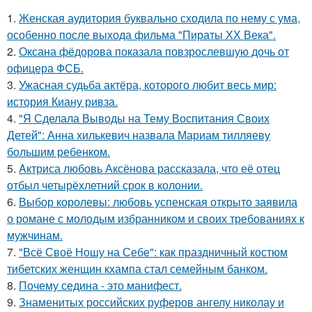
1.
Женская аудитория буквально сходила по нему с ума,
особенно после выхода фильма "Пираты ХХ Века".
2.
Оксана фёдорова показала повзрослевшую дочь от
офицера ФСБ.
3.
Ужасная судьба актёра, которого любит весь мир:
история Киану ривза.
4.
"Я Сделала Выводы на Тему Воспитания Своих
Детей": Анна хилькевич назвала Мариам тилляеву
большим ребенком.
5.
Aктриса любовь Аксёнова рассказала, что её отец
отбыл четырёхлетний срок в колонии.
6.
Выбор королевы: любовь успенская открыто заявила
о романе с молодым избранником и своих требованиях к
мужчинам.
7.
"Всё Своё Ношу на Себе": как праздничный костюм
тибетских женщин кхампа стал семейным банком.
8.
Почему седина - это манифест.
9.
Знаменитых российских руферов ангелу николау и