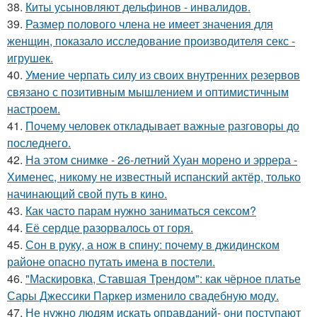
38.
Киты усыновляют дельфинов - инвалидов.
39.
Размер полового члена не имеет значения для
женщин, показало исследование производителя секс -
игрушек.
40.
Умение черпать силу из своих внутренних резервов
связано с позитивным мышлением и оптимистичным
настроем.
41.
Почему человек откладывает важные разговоры до
последнего.
42.
На этом снимке - 26-летний Хуан морено и эррера -
Хименес, никому не известный испанский актёр, только
начинающий свой путь в кино.
43.
Как часто парам нужно заниматься сексом?
44.
Её сердце разорвалось от горя.
45.
Сон в руку, а нож в спину: почему в джидинском
районе опасно путать имена в постели.
46.
"Маскировка, Ставшая Трендом": как чёрное платье
Сары Джессики Паркер изменило свадебную моду.
47.
Не нужно людям искать оправданий- они поступают