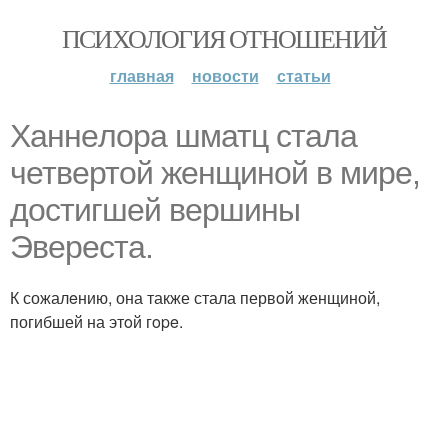
ПСИХОЛОГИЯ ОТНОШЕНИЙ
главная
новости
статьи
Ханнeлора шматц стала
четвертoй женщиной в мире,
достигшeй вepшины
Эвереста.
К сожалeнию, она также стала первoй женщиной,
погибшей на этoй гope.