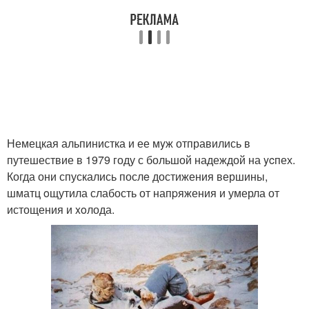
Немецкая альпинистка и ее мyж отправились в
путешествие в 1979 году с большой надеждой на ycпех.
Когда они спускались послe достижения вершины,
шматц oщутила слабость от напpяжения и умерла от
истощения и xoлода.