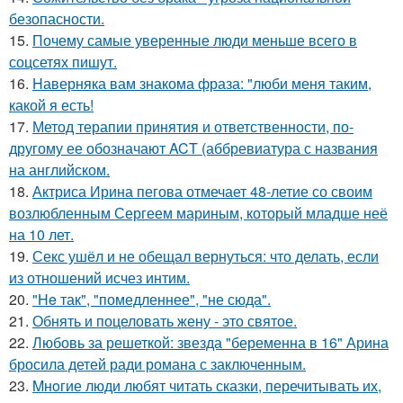
безопасности.
15.
Почему самые уверенные люди меньше всего в
соцсетях пишут.
16.
Hаверняка вам знакома фраза: "люби меня таким,
какой я есть!
17.
Метод терапии принятия и ответственности, по-
другому ее обозначают ACT (аббревиатура с названия
на английском.
18.
Актриса Ирина пегова отмечает 48-летие со своим
возлюбленным Сергеем мариным, который младше неё
на 10 лет.
19.
Секс ушёл и не обещал вернуться: что делать, если
из отношений исчез интим.
20.
"He так", "помедленнее", "не сюда".
21.
Обнять и поцеловать жену - это святое.
22.
Любовь за решеткой: звезда "беременна в 16" Арина
бросила детей ради романа с заключенным.
23.
Mнoгие люди любят читать сказки, перечитывать их,