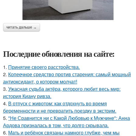
читать дальше →
Последние обновления на сайте:
1.
Принятие своего расстройства.
2.
Копеечное средство против старения: самый мощный
антиоксидант, о котором молчат!
3.
Ужасная судьба актёра, которого любит весь мир:
история Киану ривза.
4.
В отпуск с животом: как отдохнуть во время
беременности и не превратить поездку в экстрим.
5.
"Не Сравнится ни с Какой Любовью к Мужчине": Анна
Ардова призналась в том, что долго скрывала.
6.
Мать и ребёнок связаны намного глубже, чем мы