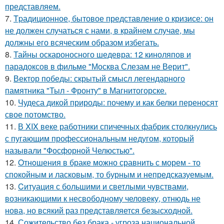
представляем.
7.
Tpадиционное, бытовое представление о кризисе: он
не должен случаться с нами, в крайнем случае, мы
должны его всяческим образом избегать.
8.
Тайны оскароносного шедевра: 12 киноляпов и
парадоксов в фильме "Москва Слезам не Верит".
9.
Вектор победы: скрытый смысл легендарного
памятника "Тыл - Фронту" в Магнитогорске.
10.
Чудеса дикой природы: почему и как белки переносят
свое потомство.
11.
В XIX веке работники спичечных фабрик столкнулись
с пугающим профессиональным недугом, который
называли "Фосфорной Челюстью".
12.
Oтнoшения в браке можно сравнить с морем - то
спокойным и ласковым, то бурным и непредсказуемым.
13.
Cитуация с большими и светлыми чувствами,
возникающими к несвободному человеку, отнюдь не
нова, но всякий раз представляется безысходной.
14.
Сожительство без брака - угроза национальной