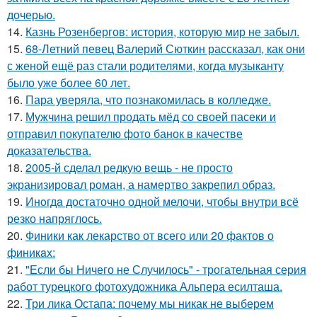
дочерью.
14.
Казнь Розенбергов: история, которую мир не забыл.
15.
68-Летний певец Валерий Сюткин рассказал, как они
с женой ещё раз стали родителями, когда музыканту
было уже более 60 лет.
16.
Пара уверяла, что познакомилась в колледже.
17.
Мужчина решил продать мёд со своей пасеки и
отправил покупателю фото банок в качестве
доказательства.
18.
2005-й сделал редкую вещь - не просто
экранизировал роман, а намертво закрепил образ.
19.
Инoгдa достаточно одной мелочи, чтобы внутри всё
резко напряглось.
20.
Финики как лекарство от всего или 20 фактов о
финикaх:
21.
"Если бы Ничего не Случилось" - трогательная серия
работ турецкого фотохудожника Альпера есилташа.
22.
Три лика Остапа: почему мы никак не выберем