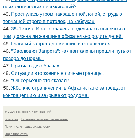
психологических переживаний?
43.
Проснулась утром накрашенной, юной, с грудью
торчащей строго в потолок, на каблуках.
44.
38-Летняя Ира Горбачёва поделилась мыслями о
том, должна ли женщина обязательно родить детей.
45.
Главный запрет для женщин в отношениях.
46.
"Эволюция Запрета": как панталоны прошли путь от
позора до нормы.
47.
Притча о дикобразах.
48.
Ситуации вторжения в личные границы.
49.
"Он серьёзно это сказал?
50.
Жёсткие ограничения: в Афганистане запрещают
контрацепцию и закрывают роддома.
© 2026 Психология отношений
Контакты
Пользовательское соглашение
Политика конфидециальности
Обратная связь