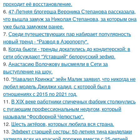
проходит её восстановление.
6.
47-Лeтняя блoгерша Вероника Степанова рассказала,
что вышла замуж за Николая Степанова, за которым она
уже была замужем ранее.
7.
Среди путешествующих пар набирает популярность
новый тренд - "Развод в Аэропорту".
8.
Когда бьюти - тренды докатились до кондитерской: в
сети обсуждают "Уставший" белорусский зефир.
9.
Анастасию Волочкову высмеяли в Сети за
выступление на шоу.
10.
"Навалил Кринжа" зейн Малик заявил, что никогда не
любил модель Джиджи хадид, с которой был в
отношениях с 2015 по 2021 год.
11.
В XIX веке работники спичечных фабрик столкнулись
с пугающим профессиональным недугом, который
называли "Фосфорной Челюстью".
12.
Шесть актёров, которых любила вся страна.
13.
Эффект старшей сестры: 50-летняя тина канделаки
затмила всех на красной дорожке вместе с 25-летней