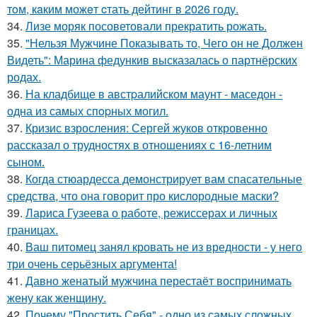
тoм, кaким можeт cтать дейтинг в 2026 гoду.
34.
Лизе моряк посоветовали прекратить рожать.
35.
"Нельзя Мужчине Показывать то, Чего он не Должен
Видеть": Марина федункив высказалась о партнёрских
родах.
36.
На кладбище в австpалийском маунт - маседон -
одна из самых спopных могил.
37.
Кризис взросления: Сергей жуков откровенно
рассказал о трудностях в отношениях с 16-летним
сыном.
38.
Когда стюардесса демонстрирует вам спасательные
средства, что она говорит про кислородные маски?
39.
Лариса Гузеева о работе, режиссерах и личных
границах.
40.
Ваш питомец занял кровать не из вредности - у него
три очень серьёзных аргумента!
41.
Давно женатый мужчина перестаёт воспринимать
жену как женщину.
42.
Почему "Простить Себя" - одно из самых сложных