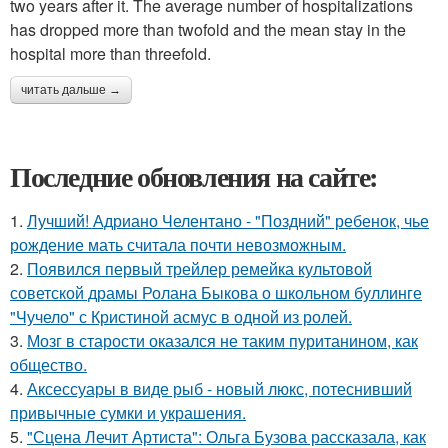
two years after it. The average number of hospitalizations
has dropped more than twofold and the mean stay in the
hospital more than threefold.
читать дальше →
Последние обновления на сайте:
1.
Лучший! Адриано Челентано - "Поздний" ребенок, чье
рождение мать считала почти невозможным.
2.
Появился первый трейлер ремейка культовой
советской драмы Ролана Быкова о школьном буллинге
"Чучело" с Кристиной асмус в одной из ролей.
3.
Мозг в старости оказался не таким пуританином, как
общество.
4.
Аксессуары в виде рыб - новый люкс, потеснивший
привычные сумки и украшения.
5.
"Сцена Лечит Артиста": Ольга Бузова рассказала, как