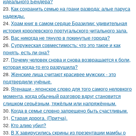
идеального Бендера?
23.
Как сохранить семью на грани развода: алые паруса
надежды.
24.
Храм книг в самом сердце Бразилии: удивительная
история королевского португальского читального зала.
25.
Вас никогда не тянуло в покинутые города?
26.
Супружеская совместимость: что это такое и как
понять, есть ли она?
27.
Почему человек снова и снова возвращается к боли,
которая когда-то его разрушила?
28.
Женские лица считают красивее мужских - это
подтвердили учёные.
29.
Ягенаши - японское слово для того самого неловкого
момента, когда обычный разговор вдруг становится
слишком серьёзным, тяжёлым или напряжённым.
30.
Когда в семье словно запрещено быть счастливым.
31.
Старая дорога. (Притча).
32.
Кто алию убил?
33.
В X завирусились скpины из пpезентaции мамбы о