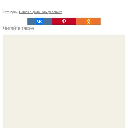
Категории:
Гипноз в домашних условиях
Читайте также
Топ 10 лучших игр на Троих дома без компьютера. 20
самых интересных игр для компании