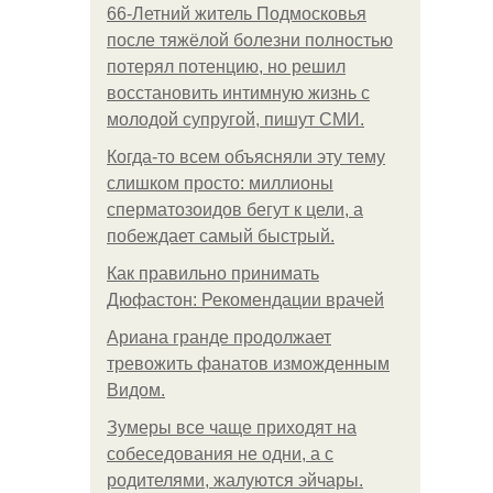
66-Летний житель Подмосковья
после тяжёлой болезни полностью
потерял потенцию, но решил
восстановить интимную жизнь с
молодой супругой, пишут СМИ.
Когда-то всем объясняли эту тему
слишком просто: миллионы
сперматозоидов бегут к цели, а
побеждает самый быстрый.
Как правильно принимать
Дюфастон: Рекомендации врачей
Ариана гранде продолжает
тревожить фанатов изможденным
Видом.
Зумеры все чаще приходят на
собеседования не одни, а с
родителями, жалуются эйчары.