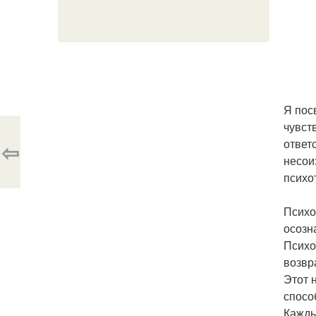
Я пос
чувст
ответ
⇦
несои
психо
Психо
осозн
Психо
возвр
Этот 
спосо
Кажды