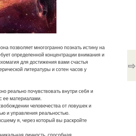
 она позволяет многогранно познать истину на
требует определенной концентрации внимания и
сихомагия для достижения вами счастья
⇨
ерической литературы и сотен часов у
но реально почувствовать внутри себя и
 с ее материалами.
свобождении человечества от ловушек и
ью и управления реальностью.
ысшему я, через который вы раскройте
уникальная личность, способная