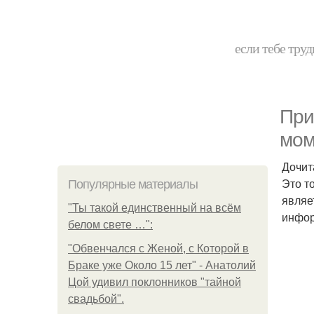
если тебе труд
При
мом
Дочит
Это т
Популярные материалы
являе
"Ты такой единственный на всём
инфор
белом свете …":
"Обвенчался с Женой, с Которой в
Браке уже Около 15 лет" - Анатолий
Цой удивил поклонников "тайной
свадьбой".