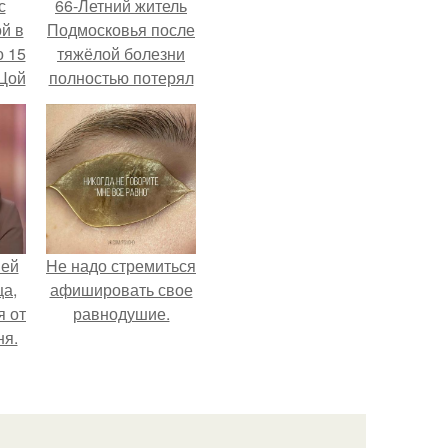
с
66-Летний житель
й в
Подмосковья после
о 15
тяжёлой болезни
 Цой
полностью потерял
потенцию, но
решил
й".
восстановить
интимную жизнь с
молодой супругой,
пишут СМИ.
ней
Hе надо стремиться
ца,
афишировать свое
 от
равнодушие.
ня.