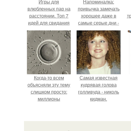
Игры для
Напоминалка:
влюбленных пар на
привычка замечать
расстоянии. Топ 7
хорошее даже в
т
идей для свидания
самые серые дни -
на расстоянии
это не очередная
сказка из книг по
саморазвитию.
Когда-то всем
Самая известная
объясняли эту тему
кудрявая голова
слишком просто:
голливуда - николь
миллионы
кидман.
сперматозоидов
бегут к цели, а
побеждает самый
быстрый.