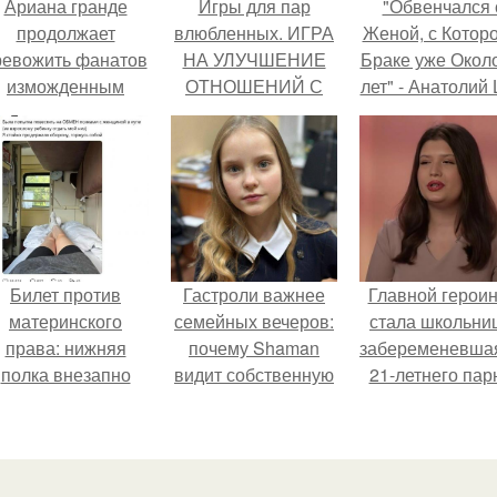
Ариана гранде
Игры для пар
"Обвенчался 
продолжает
влюбленных. ИГРА
Женой, с Которо
ревожить фанатов
НА УЛУЧШЕНИЕ
Браке уже Окол
изможденным
ОТНОШЕНИЙ С
лет" - Анатолий
Видом.
ЛЮБИМЫМ
удивил
поклонников
"тайной свадьбо
Билет против
Гастроли важнее
Главной герои
материнского
семейных вечеров:
стала школьни
права: нижняя
почему Shaman
забеременевшая
полка внезапно
видит собственную
21-летнего пар
нашла законного
дочь чаще на
владельца.
экране, чем
вживую.