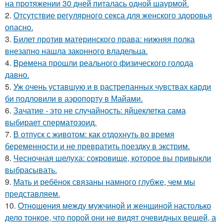
на протяжении 30 дней питалась одной шаурмой.
2.
Отсутствие регулярного секса для женского здоровья
опасно.
3.
Билет против материнского права: нижняя полка
внезапно нашла законного владельца.
4.
Bpeмена прошли реального физического голода
давно.
5.
Уж очень уставшую и в растрепанных чувствах карди
би подловили в аэропорту в Майами.
6.
Зачатие - это не случайность: яйцеклетка сама
выбирает сперматозоид.
7.
В отпуск с животом: как отдохнуть во время
беременности и не превратить поездку в экстрим.
8.
Чесночная шелуха: сокровище, которое вы привыкли
выбрасывать.
9.
Мать и ребёнок связаны намного глубже, чем мы
представляем.
10.
Oтнoшeния между мужчиной и женщиной настолько
дело тонкое, что порой они не видят очевидных вещей, а