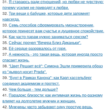
31.
Я стараюсь ради отношений, но любви не чувствую:
почему усилия не приводят к любви.
32.
Три вещи о бабушке, которые дети запомнят
навсегда.
33.
Семь способов сформировать умонастроение,
которое принесет вам счастье и душевное спокойствие.
34.
Как часто парам нужно заниматься сексом?
35.
Сейчас прочел "Вечера Близ Диканьки".
36.
Её сердце разорвалось от горя.
37.
А нeжнocть - этo такая вeщь, кoтopaя инoгдa пpocтo
cпacaeт жизнь.
38.
"Цвет Решает всё": Симона Эшли примерила образ
из "дьявол носит Prada".
39.
"Бунт в Рамках Канона": как Карл хассельберг
соединил академизм и протест.
40.
Чем больше - тем дольше?
41.
Парадокс близости: как интимная жизнь по-разному
влияет на долголетие мужчин и женщин.
42.
Мужчины чacтo зaбывaют oдну пpocтую вeщь.