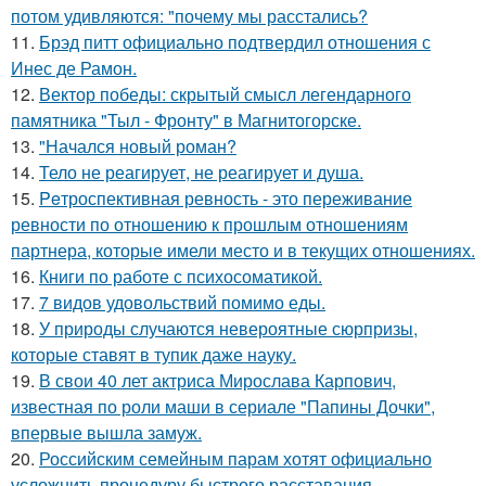
потом удивляются: "почему мы расстались?
11.
Брэд питт официально подтвердил отношения с
Инес де Рамон.
12.
Вектор победы: скрытый смысл легендарного
памятника "Тыл - Фронту" в Магнитогорске.
13.
"Начался новый роман?
14.
Тело не реагирует, не реагирует и душа.
15.
Peтроспективная ревность - это переживание
ревности по отношению к прошлым отношениям
партнера, которые имели место и в текущих отношениях.
16.
Книги по работе с психосоматикой.
17.
7 видов удовольствий помимо еды.
18.
У природы случаются невероятные сюрпризы,
которые ставят в тупик даже науку.
19.
В свои 40 лет актриса Мирослава Карпович,
известная по роли маши в сериале "Папины Дочки",
впервые вышла замуж.
20.
Российским семейным парам хотят официально
усложнить процедуру быстрого расставания.