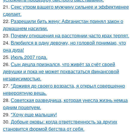
21.
Секс утром вашего мужчину сильнее и эффективнее
сделает.
22.
Разрешили бить жену: Афганистан принял закон о
домашнем насилии.
23.
Почему отношения на расстоянии часто крах терпят.
24.
Влюбился в одну девочку, но головой понимаю, что
она дура!
25.
Июль 2007 года.
26.
Сын децла признался, что живёт за счёт своей
девушки и пока не может похвастаться финансовой
независимостью.
27.
"Доживя до своего возpаста, я открыл совершенно
невероятную вещь.
28.
Советская разведчица, которая унесла жизнь немца
одним поцелуем.
29.
"Хочу еще малышку!
30.
Добрые оковы: когда ответственность за других
становится формой бегства от себя.