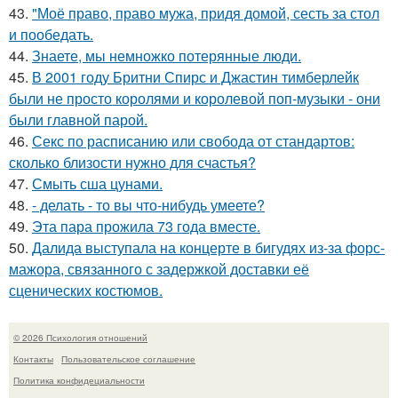
43.
"Моё право, право мужа, придя домой, сесть за стол
и пообедать.
44.
Знаете, мы немножко потерянные люди.
45.
В 2001 году Бритни Спирс и Джастин тимберлейк
были не просто королями и королевой поп-музыки - они
были главной парой.
46.
Секс по расписанию или свобода от стандартов:
сколько близости нужно для счастья?
47.
Смыть сша цунами.
48.
- делать - то вы что-нибудь умеете?
49.
Эта пара прожила 73 года вместе.
50.
Далида выступала на концерте в бигудях из-за форс-
мажора, связанного с задержкой доставки её
сценических костюмов.
© 2026 Психология отношений
Контакты
Пользовательское соглашение
Политика конфидециальности