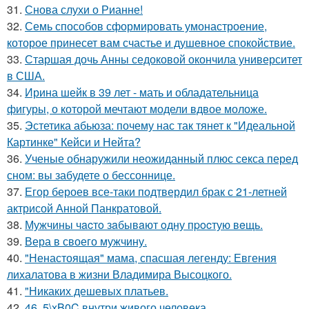
31.
Снова слухи о Рианне!
32.
Семь способов сформировать умонастроение,
которое принесет вам счастье и душевное спокойствие.
33.
Старшая дочь Анны седоковой окончила университет
в США.
34.
Ирина шейк в 39 лет - мать и обладательница
фигуры, о которой мечтают модели вдвое моложе.
35.
Эстетика абьюза: почему нас так тянет к "Идеальной
Картинке" Кейси и Нейта?
36.
Ученые обнаружили неожиданный плюс секса перед
сном: вы забудете о бессоннице.
37.
Егор бероев все-таки подтвердил брак с 21-летней
актрисой Анной Панкратовой.
38.
Мужчины чacтo зaбывaют oдну пpocтую вeщь.
39.
Вера в своего мужчину.
40.
"Ненастоящая" мама, спасшая легенду: Евгения
лихалатова в жизни Владимира Высоцкого.
41.
"Никаких дешевых платьев.
42.
46, 5\xB0C внутри живого человека.