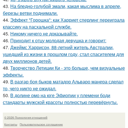
43.
На бледно-голубой эмали, какая мыслима в апреле,
березы ветви поднимали.
44.
Эффект "Горошка": как Харриет сперлинг переиграла
классику на пасхальной службе.
45.
Никому ничего не доказывайте.
46.
Приходит к отцу молодая девушка и говорит:
47.
Джеймс Харрисон, 88-летний житель Австралии,
ушедший из жизни в прошлом году, стал спасителем для
двух миллионов детей.
48.
Творчество Летиции Ки - это больше, чем визуальные
эффекты.
49.
В разгар боя быков матадор Альваро манера сделал
то, чего никто не ожидал.
50.
В долине омо на юге Эфиопии у племени боди
стандарты мужской красоты полностью перевёрнуты.
© 2026 Психология отношений
Контакты
Пользовательское соглашение