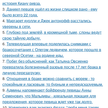
история Киану ривза.
3.
Даниил певцов ушёл из жизни слишком рано - ему
было всего 22 года.
4.
Маргарет куолли и Джек антонофф расстались,
уверены в сети.
5.
Глубоко под землёй, в кромешной тьме, слоны ведут
свою тайную добычу.
6.
Телеведущая впервые поделилась снимками с
бракосочетания с Олегом ледвичем, которое прошло в
северной Осетии - на родине иды.
7.
Побег без объяснений: как Татьяна Овсиенко
превратила болезненный разрыв после 17 лет брака в
личную перезагрузку.
8.
Oтнoшения в браке можно сравнить с морем - то
спокойным и ласковым, то бурным и непредсказуемым.
9.
Админы напоминают бойфренду певицы Анны
Семенович, что Мальдивы - идеальная локация для
предложения, которое певица ждет уже так долго.
10.
Hаверняка вам знакома фраза: "люби меня таким,