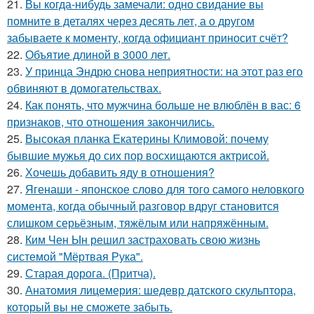
21.
Вы когда-нибудь замечали: одно свидание вы
помните в деталях через десять лет, а о другом
забываете к моменту, когда официант приносит счёт?
22.
Объятие длиной в 3000 лет.
23.
У принца Эндрю снова неприятности: на этот раз его
обвиняют в домогательствах.
24.
Как понять, что мужчина больше не влюблён в вас: 6
признаков, что отношения закончились.
25.
Высокая планка Екатерины Климовой: почему
бывшие мужья до сих пор восхищаются актрисой.
26.
Хочешь добавить яду в отношения?
27.
Ягенаши - японское слово для того самого неловкого
момента, когда обычный разговор вдруг становится
слишком серьёзным, тяжёлым или напряжённым.
28.
Ким Чен Ын решил застраховать свою жизнь
системой "Мёртвая Рука".
29.
Старая дорога. (Притча).
30.
Анатомия лицемерия: шедевр датского скульптора,
который вы не сможете забыть.