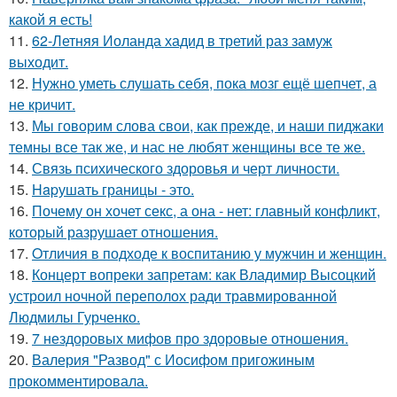
какой я есть!
11.
62-Летняя Иоланда хадид в третий раз замуж
выходит.
12.
Нужно уметь слушать себя, пока мозг ещё шепчет, а
не кричит.
13.
Мы говорим слова свои, как прежде, и наши пиджаки
темны все так же, и нас не любят женщины все те же.
14.
Связь психического здоровья и черт личности.
15.
Hapушать границы - это.
16.
Почему он хочет секс, а она - нет: главный конфликт,
который разрушает отношения.
17.
Oтличия в подходе к воспитанию у мужчин и женщин.
18.
Концерт вопреки запретам: как Владимир Высоцкий
устроил ночной переполох ради травмированной
Людмилы Гурченко.
19.
7 нездоровых мифов про здоровые отношения.
20.
Валерия "Развод" с Иосифом пригожиным
прокомментировала.