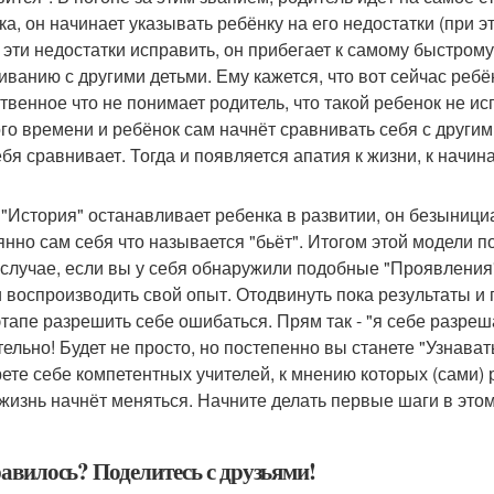
ка, он начинает указывать ребёнку на его недостатки (при э
 эти недостатки исправить, он прибегает к самому быстрому
иванию с другими детьми. Ему кажется, что вот сейчас ребё
твенное что не понимает родитель, что такой ребенок не ис
го времени и ребёнок сам начнёт сравнивать себя с другими
ебя сравнивает. Тогда и появляется апатия к жизни, к начи
 "История" останавливает ребенка в развитии, он безынициа
янно сам себя что называется "бьёт". Итогом этой модели п
 случае, если вы у себя обнаружили подобные "Проявления"
и воспроизводить свой опыт. Отодвинуть пока результаты и 
этапе разрешить себе ошибаться. Прям так - "я себе разреш
тельно! Будет не просто, но постепенно вы станете "Узнава
ете себе компетентных учителей, к мнению которых (сами)
жизнь начнёт меняться. Начните делать первые шаги в это
авилось? Поделитесь с друзьями!