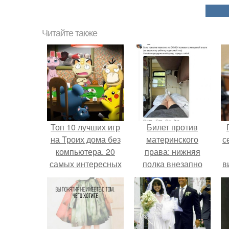
Читайте также
Топ 10 лучших игр
Билет против
на Троих дома без
материнского
с
компьютера. 20
права: нижняя
самых интересных
полка внезапно
в
игр для компании
нашла законного
владельца.