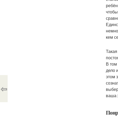
ребён
чтобы
сравн
Единс
немно
кем с
Такая
посто
В том
дело 
этом 
созна
⇦
выбер
ваша 
Понр