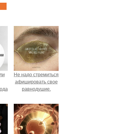
ли
Hе надо стремиться
афишировать свое
лода
равнодушие.