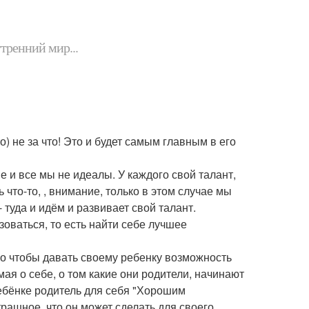
утренний мир...
о) не за что! Это и будет самым главным в его
е и все мы не идеалы. У каждого свой талант,
 что-то, , внимание, только в этом случае мы
 туда и идём и развивает свой талант.
оваться, то есть найти себе лучшее
ого чтобы давать своему ребенку возможность
мая о себе, о том какие они родители, начинают
ребёнке родитель для себя "Хорошим
трашное, что он может сделать для своего