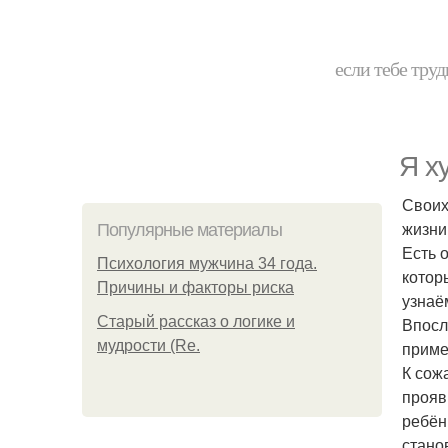
если тебе труд
Я х
Своих
жизни
Популярные материалы
Есть 
Психология мужчина 34 года.
котор
Причины и факторы риска
узнаё
Старый рассказ о логике и
Впосл
мудрости (Re.
приме
К сож
прояв
ребён
стано