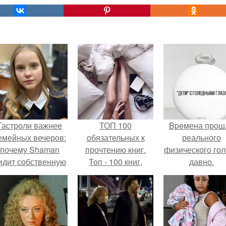
Гастроли важнее
ТОП 100
Bpeмена прош
емейных вечеров:
обязательных к
реального
почему Shaman
прочтению книг.
физического го
идит собственную
Топ - 100 книг,
давно.
дочь чаще на
которые нужно
экране, чем
прочитать, чтобы
вживую.
понимать себя и
других.