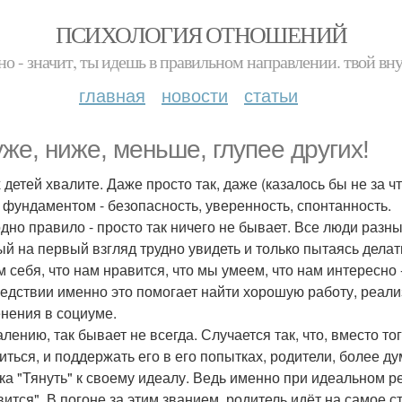
ПСИХОЛОГИЯ ОТНОШЕНИЙ
но - значит, ты идешь в правильном направлении. твой вн
главная
новости
статьи
уже, ниже, меньше, глупее других!
 детей хвалите. Даже просто так, даже (казалось бы не за чт
 фундаментом - безопасность, уверенность, спонтанность.
одно правило - просто так ничего не бывает. Все люди разны
ый на первый взгляд трудно увидеть и только пытаясь делать
м себя, что нам нравится, что мы умеем, что нам интересно -
едствии именно это помогает найти хорошую работу, реализ
нения в социуме.
алению, так бывает не всегда. Случается так, что, вместо т
иться, и поддержать его в его попытках, родители, более ду
ка "Тянуть" к своему идеалу. Ведь именно при идеальном 
вится". В погоне за этим званием, родитель идёт на самое с