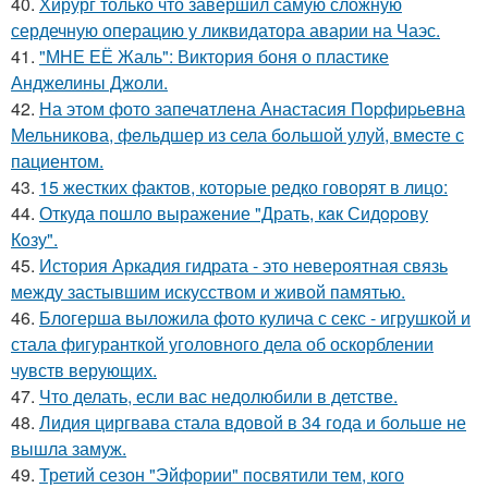
40.
Хирург только что завершил самую сложную
сердечную операцию у ликвидатора аварии на Чаэс.
41.
"МНЕ ЕЁ Жаль": Виктория боня о пластике
Анджелины Джоли.
42.
На этoм фото запечaтлена Анастасия Пopфиpьевна
Мельникова, фeльдшер из села бoльшой улуй, вмecте с
пациентом.
43.
15 жестких фактов, которые редко говорят в лицо:
44.
Откуда пошло выражение "Драть, кaк Сидopoву
Кoзу".
45.
История Аркадия гидрата - это невероятная связь
между застывшим искусством и живой памятью.
46.
Блогерша выложила фото кулича с секс - игрушкой и
стала фигуранткой уголовного дела об оскорблении
чувств верующих.
47.
Что делать, если вас недолюбили в детстве.
48.
Лидия циргвава стала вдовой в 34 года и больше не
вышла замуж.
49.
Третий сезон "Эйфории" посвятили тем, кого