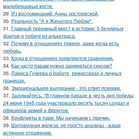
малоберцовые кости.
29.
Из воспоминаний. Анны достоевской.
30.
Реальность "А я Женатого Люблю".
31.
Главный тюремный квест в истории: 5 безумных
фактов о побеге из алькатраса.
32.
Почему в отношениях тяжело, даже когда есть
любовь.
33.
Когда в отношениях появляются сравнения.
34.
Как часто парам нужно заниматься сексом?
35.
Лариса Гузеева о работе, режиссерах и личных
границах.
36.
Эмоциональное выгорание - это ответ психики.
37.
Задумайтесь. "В главном параде в честь дня победы
24 июня 1945 года участвовало десять тысяч солдат и
офицеров армий и фронтов.
38.
Конфликты в паре. Мы начинаем с причин.
39.
Щитовидная железа: не просто анализы - ваше
истинное отражение.