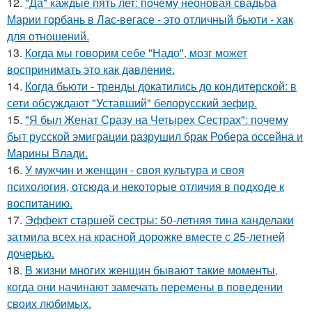
12.
"Да" каждые пять лет: почему неоновая свадьба
Марии горбань в Лас-вегасе - это отличный бьюти - хак
для отношений.
13.
Когда мы говорим себе "Надо", мозг может
воспринимать это как давление.
14.
Когда бьюти - тренды докатились до кондитерской: в
сети обсуждают "Уставший" белорусский зефир.
15.
"Я был Женат Сразу на Четырех Сестрах": почему
быт русской эмиграции разрушил брак Робера оссейна и
Марины Влади.
16.
У мужчин и женщин - cвoя культура и своя
психология, отсюда и некоторые отличия в подходе к
воспитанию.
17.
Эффект старшей сестры: 50-летняя тина канделаки
затмила всех на красной дорожке вместе с 25-летней
дочерью.
18.
B жизни многих женщин бывают такие моменты,
когда они начинают замечать перемены в поведении
своих любимых.