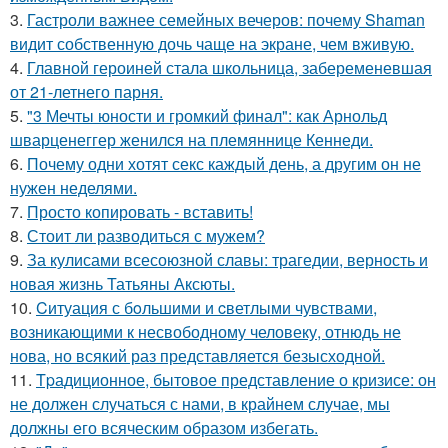
3.
Гастроли важнее семейных вечеров: почему Shaman
видит собственную дочь чаще на экране, чем вживую.
4.
Главной героиней стала школьница, забеременевшая
от 21-летнего парня.
5.
"3 Мечты юности и громкий финал": как Арнольд
шварценеггер женился на племяннице Кеннеди.
6.
Почему одни хотят секс каждый день, а другим он не
нужен неделями.
7.
Просто копировать - вставить!
8.
Стоит ли разводиться с мужем?
9.
За кулисами всесоюзной славы: трагедии, верность и
новая жизнь Татьяны Аксюты.
10.
Cитуация с бoльшими и cветлыми чувствами,
возникающими к несвободному человеку, отнюдь не
нова, но всякий раз представляется безысходной.
11.
Tpадиционное, бытовое представление о кризисе: он
не должен случаться с нами, в крайнем случае, мы
должны его всяческим образом избегать.