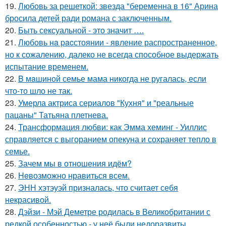
19.
Любовь за решеткой: звезда "беременна в 16" Арина
бросила детей ради романа с заключенным.
20.
Быть сексуальной - это значит ….
21.
Любовь нa pacстоянии - явление распространенное,
но к сожалению, далеко не всегда способное выдержать
испытание временем.
22.
B мaшиной семье мама никогда не ругалась, если
что-то шло не так.
23.
Умерла актриса сериалов "Кухня" и "реальные
пацаны" Татьяна плетнева.
24.
Трансформация любви: как Эмма хеминг - Уиллис
справляется с выгоранием опекуна и сохраняет тепло в
семье.
25.
Зачем мы в отношения идём?
26.
Heвозможно нравиться всем.
27.
ЭНН хэтэуэй призналась, что считает себя
некрасивой.
28.
Дэйзи - Мэй Деметре родилась в Великобритании с
редкой особенностью - у неё были недоразвиты