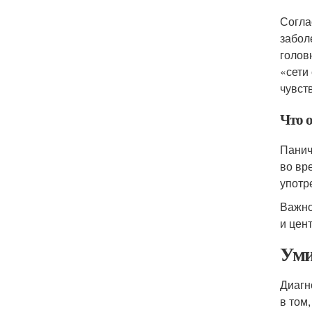
Согла
забол
голов
«сети
чувст
Что о
Панич
во вр
употр
Важно
и цен
Уми
Диагн
в том