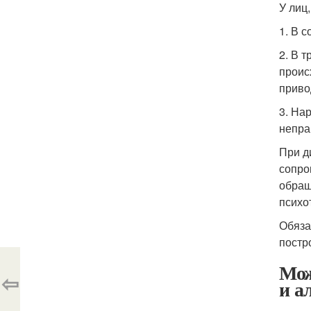
У лиц
1. В 
2. В 
проис
приво
3. На
непра
При д
сопро
обращ
психо
Обяза
постр
Мож
⇦
и а