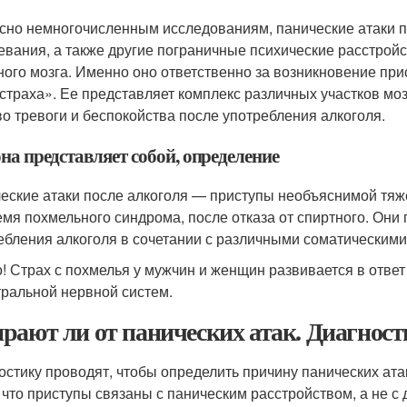
сно немногочисленным исследованиям, панические атаки п
евания, а также другие пограничные психические расстро
ного мозга. Именно оно ответственно за возникновение при
 страха». Ее представляет комплекс различных участков мо
во тревоги и беспокойства после употребления алкоголя.
на представляет собой, определение
еские атаки после алкоголя — приступы необъяснимой тяж
емя похмельного синдрома, после отказа от спиртного. Он
ебления алкоголя в сочетании с различными соматическим
! Страх с похмелья у мужчин и женщин развивается в ответ
тральной нервной систем.
рают ли от панических атак. Диагност
остику проводят, чтобы определить причину панических атак
, что приступы связаны с паническим расстройством, а не 