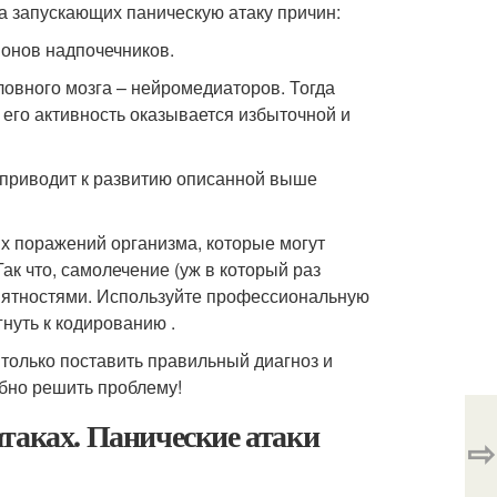
а запускающих паническую атаку причин:
монов надпочечников.
ловного мозга – нейромедиаторов. Тогда
его активность оказывается избыточной и
о приводит к развитию описанной выше
ых поражений организма, которые могут
к что, самолечение (уж в который раз
иятностями. Используйте профессиональную
нуть к кодированию .
 только поставить правильный диагноз и
обно решить проблему!
таках. Панические атаки
⇨