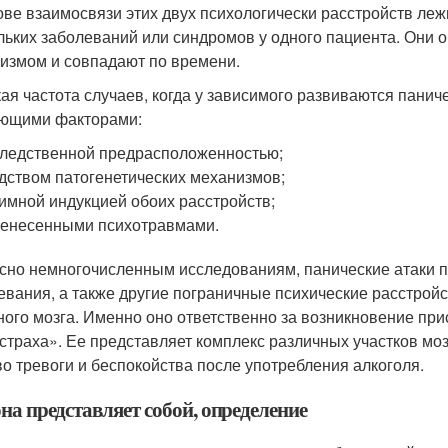
ове взаимосвязи этих двух психологически расстройств леж
льких заболеваний или синдромов у одного пациента. Они
измом и совпадают по времени.
ая частота случаев, когда у зависимого развиваются панич
ющими факторами:
ледственной предрасположенностью;
дством патогенетических механизмов;
имной индукцией обоих расстройств;
енесенными психотравмами.
сно немногочисленным исследованиям, панические атаки п
евания, а также другие пограничные психические расстро
ного мозга. Именно оно ответственно за возникновение при
 страха». Ее представляет комплекс различных участков мо
во тревоги и беспокойства после употребления алкоголя.
на представляет собой, определение