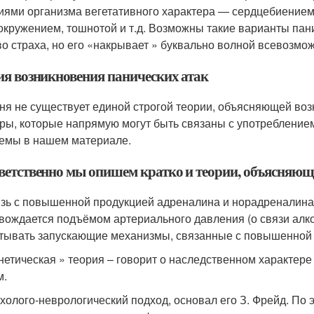
иями организма вегетативного характера — сердцебиением
окружением, тошнотой и т.д. Возможны такие варианты пани
во страха, но его «накрывает » буквально волной всевозмо
ия возникновения панических атак
ня не существует единой строгой теории, объясняющей воз
ры, которые напрямую могут быть связаны с употреблением
емы в нашем материале.
ветственно мы опишем кратко и теории, объясняющи
язь с повышенной продукцией адреналина и норадреналина
вождается подъёмом артериального давления (о связи алко
тывать запускающие механизмы, связанные с повышенной 
енетическая » теория – говорит о наследственном характер
м.
ихолого-неврологический подход, основал его З. Фрейд. По 