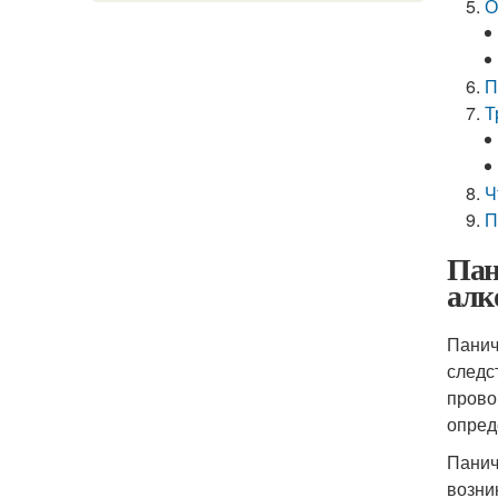
О
П
Т
Ч
П
Пан
алк
Панич
следс
прово
опред
Панич
возни