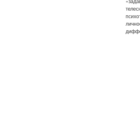
«зада
телес
психо
лично
диффе