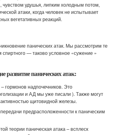
, чувством удушья, липким холодным потом,
ческой атаки, когда человек не испытывает
жных вегетативных реакций.
никновение панических атак. Мы рассмотрим те
 спиртного — таково условное «сужение »
е развитие панических атак:
 – гормонов надпочечников. Это
голизации и АД мы уже писали ). Также могут
активностью щитовидной железы.
е передачи предрасположенности к паническим
этой теории паническая атака – всплеск