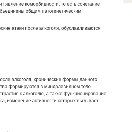
ит явление коморбидности, то есть сочетание
 объединены общим патогенетическим
еские атаки после алкоголя, обуславливаются
осле алкоголя, хронические формы данного
йства формируются в миндалевидном теле
страстия к алкоголю, а также функционирование
зга, изменение активности которых вызывает