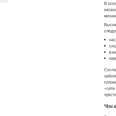
В осн
неско
механ
Высок
следу
нас
схо
вза
пер
Согла
забол
голов
«сети
чувст
Что о