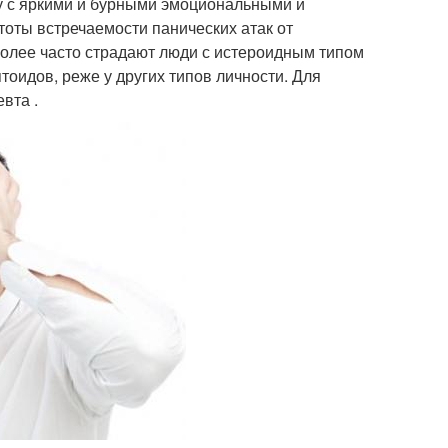
у с яркими и бурными эмоциональными и
тоты встречаемости панических атак от
более часто страдают люди с истероидным типом
тоидов, реже у других типов личности. Для
вта .