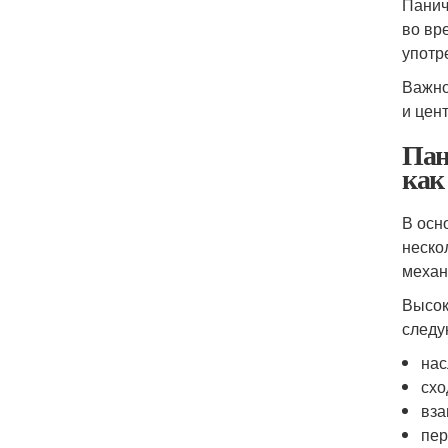
Панич
во вр
употр
Важно
и цен
Пан
как
В осн
неско
механ
Высок
следу
нас
схо
вза
пер