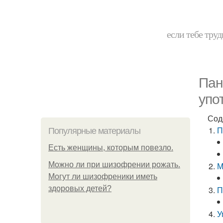
если тебе труд
Пан
упо
Сод
П
Популярные материалы
Есть женщины, которым повезло.
Можно ли при шизофрении рожать.
М
Могут ли шизофреники иметь
здоровых детей?
П
У