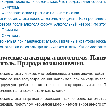
тходняк после панической атаки. Что представляет собой 
Симптомы
Физиологические признаки панических атак
анические атаки после алкоголя, что делать. Как проявляет
ревога после алкоголя форум. Алкогольный невроз: что это
Причины
Симптомы
то нельзя при панических атаках. Причины и факторы риска
омогает ли алкоголь при панических атаках. Как самостоят
ические атаки при алкоголизме.. Пани
оголь. Природа возникновения.
еские атаки у людей, употребляющих, а чаще злоупотребля
твие самого злоупотребления, например, при выходе из запо
цируя употребление алкоголя с целью купирования атаки. 
еление панической атаки как таковой.
еские атаки чаще всего происходят как непродолжительны
кающим приступом необъяснимого и немотивированного стр