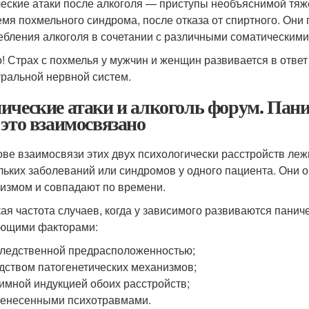
еские атаки после алкоголя — приступы необъяснимой тяж
емя похмельного синдрома, после отказа от спиртного. Он
ебления алкоголя в сочетании с различными соматическим
! Страх с похмелья у мужчин и женщин развивается в ответ
тральной нервной систем.
ические атаки и алкоголь форум. Пани
 это взаимосвязано
ове взаимосвязи этих двух психологически расстройств леж
льких заболеваний или синдромов у одного пациента. Они
измом и совпадают по времени.
ая частота случаев, когда у зависимого развиваются панич
ющими факторами:
ледственной предрасположенностью;
дством патогенетических механизмов;
имной индукцией обоих расстройств;
енесенными психотравмами.