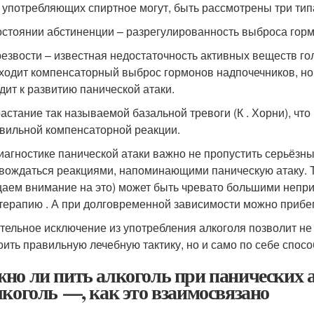
, употребляющих спиртное могут, быть рассмотрены три тип
состоянии абстиненции – разрегулированность выброса гор
трезвости – известная недостаточность активных веществ го
ходит компенсаторный выброс гормонов надпочечников, но 
дит к развитию панической атаки.
растание так называемой базальной тревоги (К . Хорни), чт
вильной компенсаторной реакции.
иагностике панической атаки важно не пропустить серьёзн
вождаться реакциями, напоминающими паническую атаку. Та
аем внимание на это) может быть чревато большими непр
терапию . А при долговременной зависимости можно прибег
тельное исключение из употребления алкоголя позволит не
оить правильную лечебную тактику, но и само по себе спос
но ли пить алкоголь при панических а
лкоголь —, как это взаимосвязано